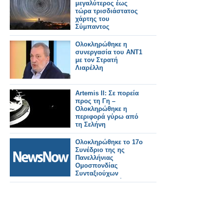
(Σ.Ε.Α) των
μεγαλύτερος έως
συνταξιουχικων
τώρα τρισδιάστατος
οργανώσεων στην
χάρτης του
αίθουσα τού ΕΚΑ
Σύμπαντος
Ολοκληρώθηκε η
συνεργασία του ΑΝΤ1
με τον Στρατή
Λιαρέλλη
Artemis ΙΙ: Σε πορεία
προς τη Γη –
Ολοκληρώθηκε η
περιφορά γύρω από
τη Σελήνη
Ολοκληρώθηκε το 17ο
Συνέδριο της ης
Πανελλήνιας
Ομοσπονδίας
Συνταξιούχων
Σιδηροδρομικών
(ΠΟΣΣ).