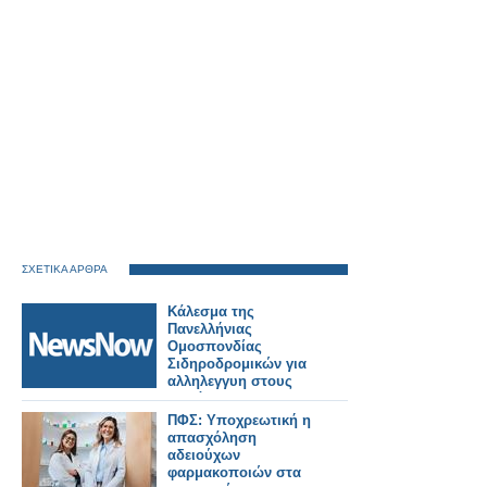
ΣΧΕΤΙΚΑ ΑΡΘΡΑ
Κάλεσμα της
Πανελλήνιας
Ομοσπονδίας
Σιδηροδρομικών για
αλληλεγγυη στους
πυρόπληκτους της
Δυτικής Αττικής.
ΠΦΣ: Υποχρεωτική η
απασχόληση
αδειούχων
φαρμακοποιών στα