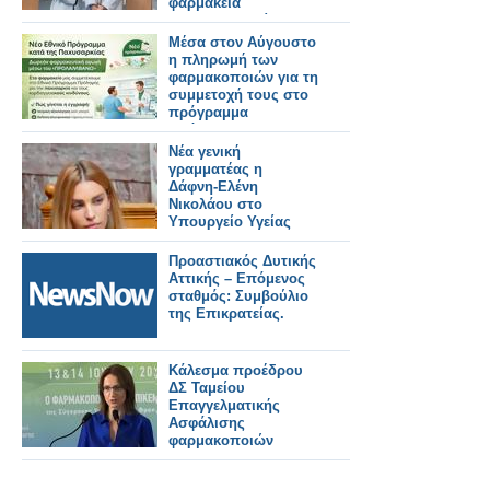
φαρμακεία
πολυϊδιοκτησίας που
λειτουργούν με
Μέσα στον Αύγουστο
διευρυμένο ωράριο
η πληρωμή των
φαρμακοποιών για τη
συμμετοχή τους στο
πρόγραμμα
πρόληψης της
παχυσαρκίας
Νέα γενική
γραμματέας η
Δάφνη‑Ελένη
Νικολάου στο
Υπουργείο Υγείας
Προαστιακός Δυτικής
Αττικής – Επόμενος
σταθμός: Συμβούλιο
της Επικρατείας.
Κάλεσμα προέδρου
ΔΣ Ταμείου
Επαγγελματικής
Ασφάλισης
φαρμακοποιών