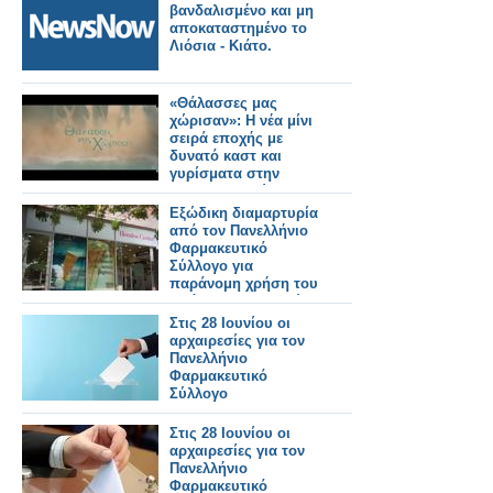
βανδαλισμένο και μη
αποκαταστημένο το
Λιόσια - Κιάτο.
«Θάλασσες μας
χώρισαν»: Η νέα μίνι
σειρά εποχής με
δυνατό καστ και
γυρίσματα στην
Κωνσταντινούπολη -
Δείτε το τρέιλερ
Εξώδικη διαμαρτυρία
από τον Πανελλήνιο
Φαρμακευτικό
Σύλλογο για
παράνομη χρήση του
πράσινου σταυρού
από αλυσίδα
Στις 28 Ιουνίου οι
καλλυντικών
αρχαιρεσίες για τον
Πανελλήνιο
Φαρμακευτικό
Σύλλογο
Στις 28 Ιουνίου οι
αρχαιρεσίες για τον
Πανελλήνιο
Φαρμακευτικό