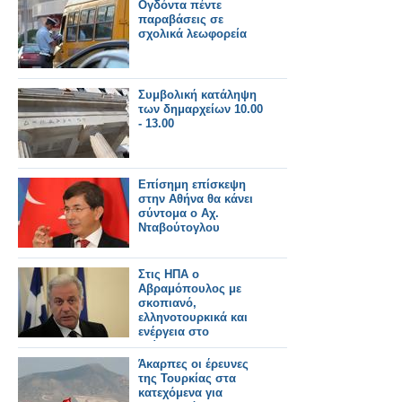
Ογδόντα πέντε
παραβάσεις σε
σχολικά λεωφορεία
Συμβολική κατάληψη
των δημαρχείων 10.00
- 13.00
Επίσημη επίσκεψη
στην Αθήνα θα κάνει
σύντομα ο Αχ.
Νταβούτογλου
Στις ΗΠΑ ο
Αβραμόπουλος με
σκοπιανό,
ελληνοτουρκικά και
ενέργεια στο
επίκεντρο των
επαφών
Άκαρπες οι έρευνες
της Τουρκίας στα
κατεχόμενα για