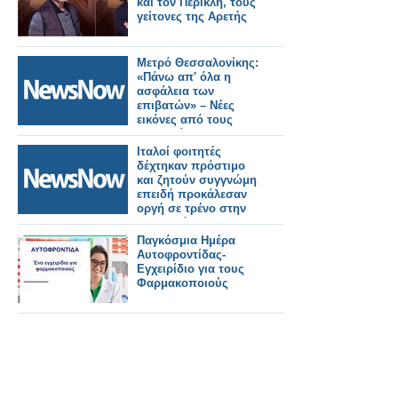
και τον Περικλή, τους
γείτονες της Αρετής
Μετρό Θεσσαλονίκης:
«Πάνω απ' όλα η
ασφάλεια των
επιβατών» – Νέες
εικόνες από τους
σταθμούς της
Καλαμαριάς.
Ιταλοί φοιτητές
δέχτηκαν πρόστιμο
και ζητούν συγγνώμη
επειδή προκάλεσαν
οργή σε τρένο στην
Μπανγκόκ.
Παγκόσμια Ημέρα
Αυτοφροντίδας-
Εγχειρίδιο για τους
Φαρμακοποιούς