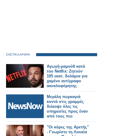
ΣΧΕΤΙΚΑ ΑΡΘΡΑ
Αγωγή-μαμούθ κατά
του Netflix: Ζητούν
105 εκατ. δολάρια για
χαμένο αντίγραφο
ακυκλοφόρητης
ταινίας
Μεγάλη πυρκαγιά
κοντά στις γραμμές
διέκοψε όλες τις
υπηρεσίες προς έναν
από τους πιο
πολυσύχναστους
σιδηροδρομικούς
"Οι κόρες της Αρετής"
σταθμούς του
- Γνωρίστε τη Λουκία
Λονδίνου.