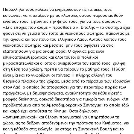
Παράλληλα τους κάλεσε να ενημερώσουν τις τοπικές τους
κοινωνίες, να «πετάξουν με τις κλωτσιές όσους παρουσιασθούν
ενώπιον τους, ζητώντας την ψήφο τους, για να τους σώσουν»
.
«Στις εποχές που ζούμε – πρόσθεσε ο κ. Βιτάλης – το σύστημα έχει
φροντίσει να γεμίσει τον τόπο με νεόκοπους σωτήρες, παίζοντας με
την αγωνία και τον πόνο του ελληνικού Λαού. Αυτούς λοιπόν τους
νεόκοπους σωτήρες και μεσσίες, μην τους αφήσετε να σας
εξαπατήσουν για μια ακόμη φορά. Ο αγώνας μας είναι
εθνικοαπελευθερωτικός και όλοι τούτοι οι πολιτικοί
μικροαπατεωνίσκοι οι οποίοι ονειρεύονται τον εαυτό τους, χαλίφη
στη θέση του χαλίφη, πρέπει να πάρουν το μάθημά τους. Η λύση
είναι μία και το γνωρίζουν οι πάντες: Η πλήρης αλλαγή του
θεσμικού πλαισίου της χώρας, μέσα από το πέρασμα των εξουσιών
στον Λαό, ο οποίος θα αποφασίσει για την περαιτέρω πορεία των
πραγμάτων, με δημοψηφίσματα, ανακλητότητα σε κάθε αιρετής
μορφής διοίκησης, ορκωτά δικαστήρια για τιμωρία των ενόχων κλπ
προβλεπόμενα από το Αμεσοδημοκρατικό Σύνταγμα, το οποίο εδώ
και καιρό έχει καταθέσει το Κίνημα. Όσοι δηλώνουν
«αντιμνημονιακοί» και θέλουν πραγματικά να υπηρετήσουν τη
χώρα, ας το δείξουν αποδεχόμενοι την πρόταση του Κινήματος, για
κοινή κάθοδο στις εκλογές, με στόχο τη Συντακτική Βουλή και το