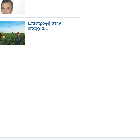
Πατριωτικού Μετώπου
στην Αθήνα
Επιστροφή στην
επαρχία…