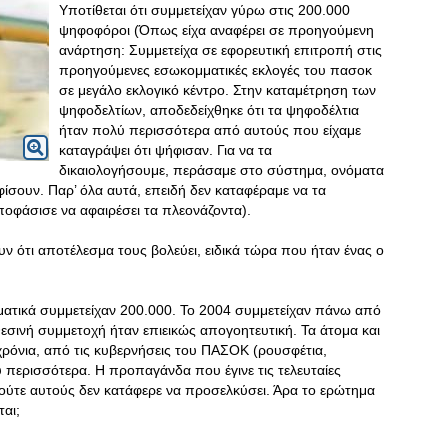
Υποτίθεται ότι συμμετείχαν γύρω στις 200.000
ψηφοφόροι (Όπως είχα αναφέρει σε προηγούμενη
ανάρτηση: Συμμετείχα σε εφορευτική επιτροπή στις
προηγούμενες εσωκομματικές εκλογές του πασοκ
σε μεγάλο εκλογικό κέντρο. Στην καταμέτρηση των
ψηφοδελτίων, αποδεδείχθηκε ότι τα ψηφοδέλτια
ήταν πολύ περισσότερα από αυτούς που είχαμε
καταγράψει ότι ψήφισαν. Για να τα
δικαιολογήσουμε, περάσαμε στο σύστημα, ονόματα
σουν. Παρ’ όλα αυτά, επειδή δεν καταφέραμε να τα
οφάσισε να αφαιρέσει τα πλεονάζοντα).
ν ότι αποτέλεσμα τους βολεύει, ειδικά τώρα που ήταν ένας ο
ματικά συμμετείχαν 200.000. Το 2004 συμμετείχαν πάνω από
θεσινή συμμετοχή ήταν επιεικώς απογοητευτική. Τα άτομα και
χρόνια, από τις κυβερνήσεις του ΠΑΣΟΚ (ρουσφέτια,
περισσότερα. Η προπαγάνδα που έγινε τις τελευταίες
 ούτε αυτούς δεν κατάφερε να προσελκύσει. Άρα το ερώτημα
ται;