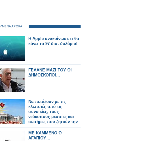
ΥΜΕΝΑ ΑΡΘΡΑ
Η Apple ανακοίνωσε τι θα
κάνει τα 97 δισ. δολάρια!
ΓΕΛΑΝΕ ΜΑΖΙ ΤΟΥ ΟΙ
ΔΗΜΟΣΚΟΠΟΙ…
Να πετάξουν με τις
κλωτσιές από τις
συνοικίες, τους
νεόκοπους μεσσίες και
σωτήρες που ζητούν την
ψήφο τους, ζήτησε ο
Σταύρος Βιτάλης από
ΜΕ ΚΑΜΜΕΝΟ Ο
οργανώσεις του
ΑΓΑΠΙΟΥ…