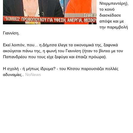
Ντερμπεντέρη),
το κοινό
διασκέδασε
απόψε και με
την παρεμβολή
Γιαννίση.
Εκεί λοιπόν, που... η Δήμτσα έλεγε τα οικονομικά της, ξαφνικά
ακούγεται πάνω της, η φωνή του Γιαννίση (ήταν το βίντεο με τον
Παπανδρέου που τους είχε ξεφύγει και έπαιζε πρόωρα).
Η σχολή - ή μήπως ίδρυμα? - του Κίτσου παρουσιάζει πολλές
αδυναμίες..
NoNews