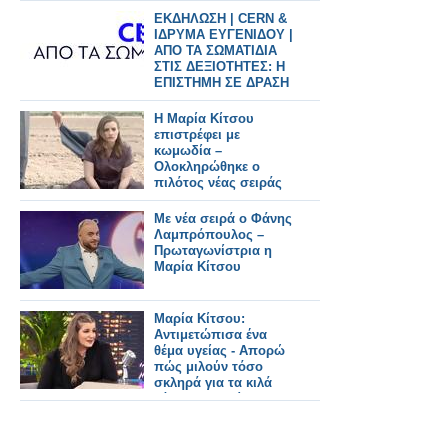
ΕΚΔΗΛΩΣΗ | CERN &
ΙΔΡΥΜΑ ΕΥΓΕΝΙΔΟΥ |
ΑΠΟ ΤΑ ΣΩΜΑΤΙΔΙΑ
ΣΤΙΣ ΔΕΞΙΟΤΗΤΕΣ: Η
ΕΠΙΣΤΗΜΗ ΣΕ ΔΡΑΣΗ
Η Μαρία Κίτσου
επιστρέφει με
κωμωδία –
Ολοκληρώθηκε ο
πιλότος νέας σειράς
mockumentary
Με νέα σειρά ο Φάνης
Λαμπρόπουλος –
Πρωταγωνίστρια η
Μαρία Κίτσου
Μαρία Κίτσου:
Αντιμετώπισα ένα
θέμα υγείας - Απορώ
πώς μιλούν τόσο
σκληρά για τα κιλά
κάποιου χωρίς να
ξέρουν τι περνάει