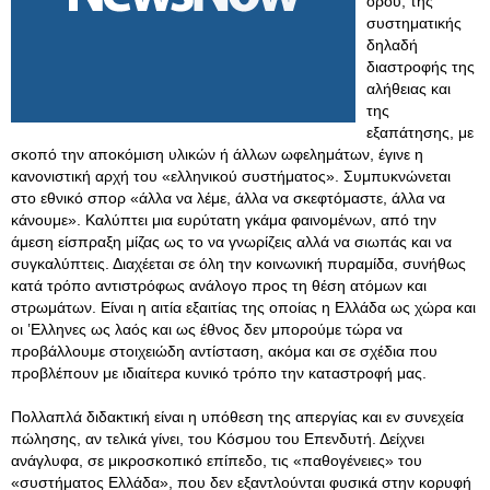
όρου, της
συστηματικής
δηλαδή
διαστροφής της
αλήθειας και
της
εξαπάτησης, με
σκοπό την αποκόμιση υλικών ή άλλων ωφελημάτων, έγινε η
κανονιστική αρχή του «ελληνικού συστήματος». Συμπυκνώνεται
στο εθνικό σπορ «άλλα να λέμε, άλλα να σκεφτόμαστε, άλλα να
κάνουμε». Καλύπτει μια ευρύτατη γκάμα φαινομένων, από την
άμεση είσπραξη μίζας ως το να γνωρίζεις αλλά να σιωπάς και να
συγκαλύπτεις. Διαχέεται σε όλη την κοινωνική πυραμίδα, συνήθως
κατά τρόπο αντιστρόφως ανάλογο προς τη θέση ατόμων και
στρωμάτων. Είναι η αιτία εξαιτίας της οποίας η Ελλάδα ως χώρα και
οι ʽΕλληνες ως λαός και ως έθνος δεν μπορούμε τώρα να
προβάλλουμε στοιχειώδη αντίσταση, ακόμα και σε σχέδια που
προβλέπουν με ιδιαίτερα κυνικό τρόπο την καταστροφή μας.
Πολλαπλά διδακτική είναι η υπόθεση της απεργίας και εν συνεχεία
πώλησης, αν τελικά γίνει, του Κόσμου του Επενδυτή. Δείχνει
ανάγλυφα, σε μικροσκοπικό επίπεδο, τις «παθογένειες» του
«συστήματος Ελλάδα», που δεν εξαντλούνται φυσικά στην κορυφή