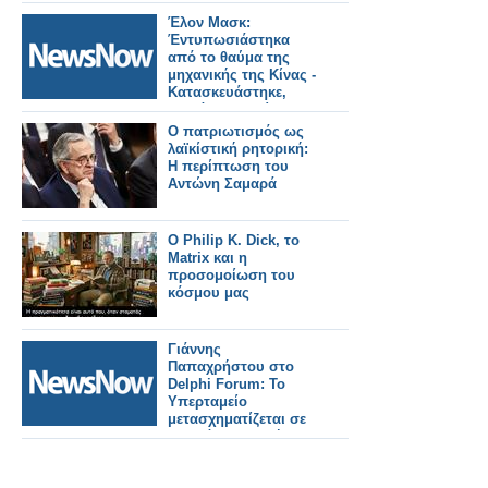
Έλον Μασκ:
Έντυπωσιάστηκα
από το θαύμα της
μηχανικής της Κίνας -
Κατασκευάστηκε,
κοντά στο Πεκίνο, σε
2 χρόνια ο
Ο πατριωτισμός ως
μεγαλύτερος
λαϊκίστική ρητορική:
σιδηροδρομικός
Η περίπτωση του
σταθμός του κόσμου.
Αντώνη Σαμαρά
Ο Philip K. Dick, το
Matrix και η
προσομοίωση του
κόσμου μας
Γιάννης
Παπαχρήστου στο
Delphi Forum: Το
Υπερταμείο
μετασχηματίζεται σε
ενεργό επενδυτή και
καταλύτη ανάπτυξης.