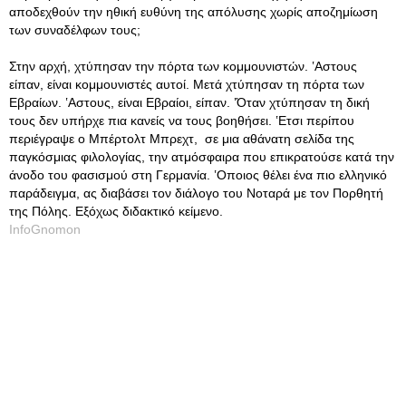
αποδεχθούν την ηθική ευθύνη της απόλυσης χωρίς αποζημίωση
των συναδέλφων τους;
Στην αρχή, χτύπησαν την πόρτα των κομμουνιστών. ʽΑστους
είπαν, είναι κομμουνιστές αυτοί. Μετά χτύπησαν τη πόρτα των
Εβραίων. ʽΑστους, είναι Εβραίοι, είπαν. ʽΌταν χτύπησαν τη δική
τους δεν υπήρχε πια κανείς να τους βοηθήσει. ʽΕτσι περίπου
περιέγραψε ο Μπέρτολτ Μπρεχτ, σε μια αθάνατη σελίδα της
παγκόσμιας φιλολογίας, την ατμόσφαιρα που επικρατούσε κατά την
άνοδο του φασισμού στη Γερμανία. ʽΟποιος θέλει ένα πιο ελληνικό
παράδειγμα, ας διαβάσει τον διάλογο του Νοταρά με τον Πορθητή
της Πόλης. Εξόχως διδακτικό κείμενο.
InfoGnomon