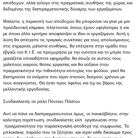
αποδοχών, αλλά εύλογο στις πραγματικές συνθήκες της χώρας και
δεδομένης της διαπραγματευτικής δύναμης των εργαζομένων.
Μάλιστα, η περικοπή των αποδοχών θα μπορούσε να γίνει με μια
προοδευτική κλίμακα, πλήττοντας όσους έχουν υψηλότερες ή και
με όποιο άλλο κριτήριο αποφάσιζαν οι ίδιοι οι εργαζόμενοι. Αυτή η
λύση θα απέτρεπε τις τραγικές συνέπειες για τους απολυόμενους,
στις σημερινές μάλιστα συνθήκες, θα επέτρεπε στην ομάδα που
έβγαζε τον Κ.τ.Ε. να προχωρήσει με την ενότητα και το μπρίο που
χρειάζεται οποιαδήποτε εφημερίδα, θα έσωζε σε αυτούς τους
χαλεπούς καιρούς θέσεις εργασίας και θα αύξαινε στην
πραγματικότητα την πιθανότητα επιτυχίας του φύλλου, γιατί θα
διατηρούσε τα ονόματα που είχαν στενούς δεσμούς χρόνων με
τους αναγνώστες. Θα ήταν προς όφελος και όχι εις βάρος της
μελλοντικής εργοδοσίας.
Συνδικαλιστές σε ρόλο Πόντιου Πιλάτου
Αντί να πάνε να διαπραγματευτούνε όμως, οι πανικόβλητοι, στην
καλύτερη περίπτωση, συνδικαλιστές κλπ. οργάνωσαν στην
πραγματικότητα την παρασκηνιακή αποδοχή της συμφωνίας. Τα
μπλοκάκια, παρόλο που το ζήτησαν, και είχαν κάθε δικαίωμα προς