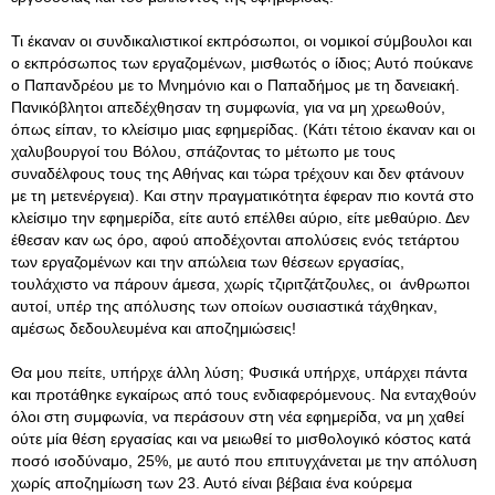
Τι έκαναν οι συνδικαλιστικοί εκπρόσωποι, οι νομικοί σύμβουλοι και
ο εκπρόσωπος των εργαζομένων, μισθωτός ο ίδιος; Αυτό πούκανε
ο Παπανδρέου με το Μνημόνιο και ο Παπαδήμος με τη δανειακή.
Πανικόβλητοι απεδέχθησαν τη συμφωνία, για να μη χρεωθούν,
όπως είπαν, το κλείσιμο μιας εφημερίδας. (Κάτι τέτοιο έκαναν και οι
χαλυβουργοί του Βόλου, σπάζοντας το μέτωπο με τους
συναδέλφους τους της Αθήνας και τώρα τρέχουν και δεν φτάνουν
με τη μετενέργεια). Και στην πραγματικότητα έφεραν πιο κοντά στο
κλείσιμο την εφημερίδα, είτε αυτό επέλθει αύριο, είτε μεθαύριο. Δεν
έθεσαν καν ως όρο, αφού αποδέχονται απολύσεις ενός τετάρτου
των εργαζομένων και την απώλεια των θέσεων εργασίας,
τουλάχιστο να πάρουν άμεσα, χωρίς τζιριτζάτζουλες, οι άνθρωποι
αυτοί, υπέρ της απόλυσης των οποίων ουσιαστικά τάχθηκαν,
αμέσως δεδουλευμένα και αποζημιώσεις!
Θα μου πείτε, υπήρχε άλλη λύση; Φυσικά υπήρχε, υπάρχει πάντα
και προτάθηκε εγκαίρως από τους ενδιαφερόμενους. Να ενταχθούν
όλοι στη συμφωνία, να περάσουν στη νέα εφημερίδα, να μη χαθεί
ούτε μία θέση εργασίας και να μειωθεί το μισθολογικό κόστος κατά
ποσό ισοδύναμο, 25%, με αυτό που επιτυγχάνεται με την απόλυση
χωρίς αποζημίωση των 23. Αυτό είναι βέβαια ένα κούρεμα