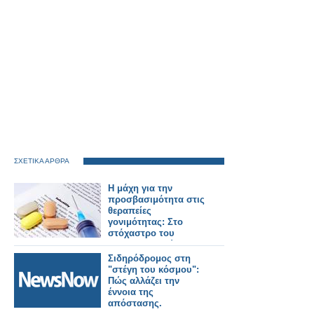
ΣΧΕΤΙΚΑ ΑΡΘΡΑ
Η μάχη για την
προσβασιμότητα στις
θεραπείες
γονιμότητας: Στο
στόχαστρο του
φαρμακευτικού
κόσμου οι πρακτικές
Σιδηρόδρομος στη
της εταιρείας Merck
"στέγη του κόσμου":
Πώς αλλάζει την
έννοια της
απόστασης.