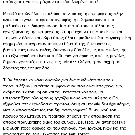
υπόσχεσης να εισπράξουν τα δεδουλευμένα τους!
Μεταξύ αυτών όλοι οι πολιτικοί συντάκτες της εφημερίδας πλην
ενός και οι γνωστότερες υπογραφές της. Σημειωτέον ότι τα
μπλοκάκια δεν διαφέρουν σε τίποτα από τους υπόλοιπους
εργαζόμενους της εφημερίδας. Συμμετέχουν στις συσκέψεις και
παίρνουν άδειες και δώρα όπως όλοι οι μισθωτοί. Στη συγκεκριμένη
εφημερίδα, υπέγραφαν τα κύρια θέματά της, έπαιρναν τις
βασικότερες συνεντεύξεις, έκαναν σχεδόν όλες τις αποστολές της
στο εξωτερικό και είναι «υπεύθυνοι» για αρκετές από τις μεγάλες
δημοσιογραφικές επιτυχίες της. Με άλλα λόγια, ήταν αιχμή του
δόρατος της εφημερίδας.
Τι θα έπρεπε να κάνει φυσιολογικά ένα συνδικάτο που του
παρουσιάζουν μια τέτοια συμφωνία και που είναι υποχρεωμένο,
ακόμα και εκ του νόμου και του καταστατικού του, να
υπερασπίζεται όλους τους εργαζόμενους και τα μέλη του; Θα
εξηγούσε στην εργοδοσία, πρώτον, ότι η συμφωνία δεν έχει νόημα,
γιατί ο αποκεφαλισμός του δημοσιογραφικού δυναμικού του
Κόσμου του Επενδυτή, πρακτικά σημαίνει την απομείωση της
όποιας πραγματικής αξίας του φύλλου. Δεύτερο, θα αντιπρότεινε
μια λύση προς όφελος και του συνόλου των εργαζομένων και της
εργοδοσίας και του μέλλοντος της εφημερίδας.