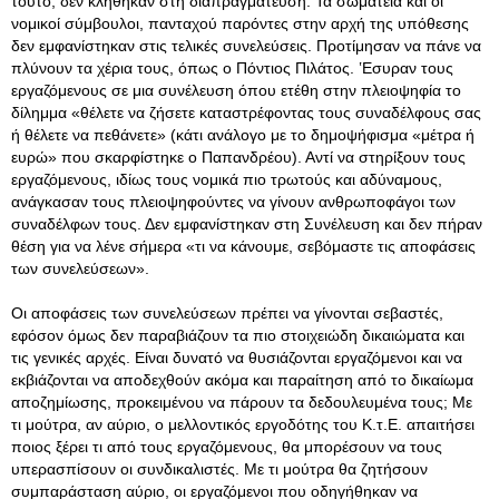
τούτο, δεν κλήθηκαν στη διαπραγμάτευση. Τα σωματεία και οι
νομικοί σύμβουλοι, πανταχού παρόντες στην αρχή της υπόθεσης
δεν εμφανίστηκαν στις τελικές συνελεύσεις. Προτίμησαν να πάνε να
πλύνουν τα χέρια τους, όπως ο Πόντιος Πιλάτος. ʽΕσυραν τους
εργαζόμενους σε μια συνέλευση όπου ετέθη στην πλειοψηφία το
δίλημμα «θέλετε να ζήσετε καταστρέφοντας τους συναδέλφους σας
ή θέλετε να πεθάνετε» (κάτι ανάλογο με το δημοψήφισμα «μέτρα ή
ευρώ» που σκαρφίστηκε ο Παπανδρέου). Αντί να στηρίξουν τους
εργαζόμενους, ιδίως τους νομικά πιο τρωτούς και αδύναμους,
ανάγκασαν τους πλειοψηφούντες να γίνουν ανθρωποφάγοι των
συναδέλφων τους. Δεν εμφανίστηκαν στη Συνέλευση και δεν πήραν
θέση για να λένε σήμερα «τι να κάνουμε, σεβόμαστε τις αποφάσεις
των συνελεύσεων».
Οι αποφάσεις των συνελεύσεων πρέπει να γίνονται σεβαστές,
εφόσον όμως δεν παραβιάζουν τα πιο στοιχειώδη δικαιώματα και
τις γενικές αρχές. Είναι δυνατό να θυσιάζονται εργαζόμενοι και να
εκβιάζονται να αποδεχθούν ακόμα και παραίτηση από το δικαίωμα
αποζημίωσης, προκειμένου να πάρουν τα δεδουλευμένα τους; Με
τι μούτρα, αν αύριο, ο μελλοντικός εργοδότης του Κ.τ.Ε. απαιτήσει
ποιος ξέρει τι από τους εργαζόμενους, θα μπορέσουν να τους
υπερασπίσουν οι συνδικαλιστές. Με τι μούτρα θα ζητήσουν
συμπαράσταση αύριο, οι εργαζόμενοι που οδηγήθηκαν να