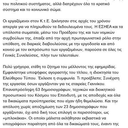
του πολιτικού συστήματος, αλλά διατρέχουν όλο το κρατικό
σύστημα και το κοινωνικό σώμα.
Οι εργαζόμενοι στον Κ.τ.Ε. ξεκίνησαν στις αρχές του χρόνου
απεργία για να πληρωθούν τα δεδουλευμένα τους. Η ΕΣΗΕΑ και τα
υπόλοιπα σωματεία, μέσω του Προέδρου της και των νομικών
συμβούλων της, έπαιξε από την αρχή πρωταγωνιστικό ρόλο στην
υπόθεση, σε διαρκείς διαβουλεύσεις με την εργοδοσία και από
κοινού με τον εκπρόσωπο των εργαζομένων, παρούσα σε όλες τις
Γενικές Συνελεύσεις, πλην των τελευταίων.
Πολύ γρήγορα, ετέθη το ζήτημα του μέλλοντος της εφημερίδας.
Εμφανίστηκε υποψήφιος αγοραστής του τίτλου, η ιδιοκτησία του
Ελεύθερου Τύπου. ʽΕκλεισε η συμφωνία. Τι προέβλεπε; Συνέχιση
της εργασίας όσων εργάζονταν για τις εταιρείες Γιαννίκου.
Επαναπρόσληψη 63 δημοσιογράφων, τεχνικών και διοικητικού
προσωπικού του Κόσμου του Επενδυτή, με τις αποδοχές και όλα
τα δικαιώματα προϋπηρεσίας που είχαν ήδη θεμελιώσει. Και την
απόλυση χωρίς αποζημίωση των 23 δημοσιογράφων που
εργάζονταν, όχι από δική τους επιλογή οι περισσότεροι, ως
«μπλοκάκια». Οι οποίοι μάλιστα εκλήθησαν εκβιαστικά να
υπογράψουν παραίτηση από όλα τα δικαιώματά τους, έναντι της