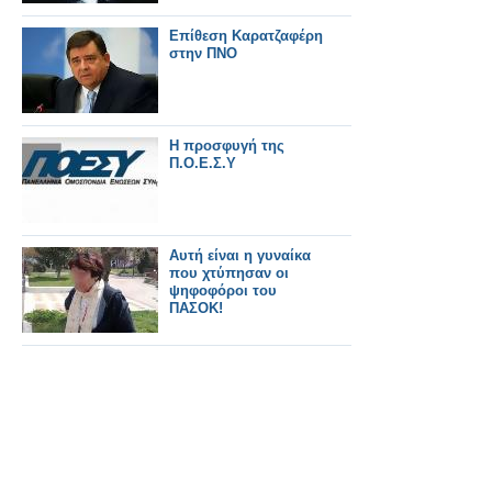
Επίθεση Καρατζαφέρη
στην ΠΝΟ
H προσφυγή της
Π.Ο.Ε.Σ.Υ
Αυτή είναι η γυναίκα
που χτύπησαν οι
ψηφοφόροι του
ΠΑΣΟΚ!