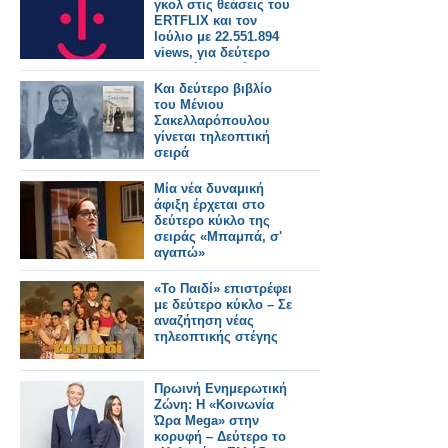
γκολ στις θεάσεις του
ERTFLIX και τον
Ιούλιο με 22.551.894
views, για δεύτερο
συνεχόμενο μήνα
Και δεύτερο βιβλίο
του Μένιου
Σακελλαρόπουλου
γίνεται τηλεοπτική
σειρά
Μία νέα δυναμική
άφιξη έρχεται στο
δεύτερο κύκλο της
σειράς «Μπαμπά, σ'
αγαπώ»
«Το Παιδί» επιστρέφει
με δεύτερο κύκλο – Σε
αναζήτηση νέας
τηλεοπτικής στέγης
Πρωινή Ενημερωτική
Ζώνη: Η «Κοινωνία
Ώρα Mega» στην
κορυφή – Δεύτερο το