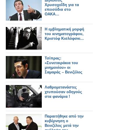
Δηλώσεις
Χρυσοχοΐδη για τα
επεισόδια στο
ΟΑΚΑ…
Η εμβληματική μορφή
του κινηματογράφου,
Κριστόφ Κισλόφσκι...
Τσίπρας:
«Συνεταιράκια του
μνημονίου» οι
Σαμαράς – Βενιζέλος
Λαθρομετανάστες
χτυπούσαν οδηγούς
στα φανάρια !
Παραιτήθηκε από την
κυβέρνηση ο
Βενιζέλος μετά την