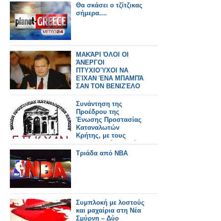
Θα σκάσει ο τζίτζικας
σήμερα....
ΜΑΚΆΡΙ ΌΛΟΙ ΟΙ
ΆΝΕΡΓΟΙ
ΠΤΥΧΙΟΎΧΟΙ ΝΑ
ΕΊΧΑΝ ΈΝΑ ΜΠΑΜΠΆ
ΣΑΝ ΤΟΝ ΒΕΝΙΖΈΛΟ
Συνάντηση της
Προέδρου της
Ένωσης Προστασίας
Καταναλωτών
Κρήτης, με τους
καταναλωτές νωπών
οπωροκηπευτικών
Τριάδα από NBA
Συμπλοκή με λοστούς
και μαχαίρια στη Νέα
Σμύρνη – Δύο