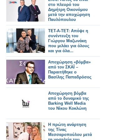
στο πλευρό του
Δημήτρη Οικονόμου
μετά την αποχώρηση
Παυλόπουλου
ΤΕΤ-Α-ΤΕΤ: Απόψε η
συνέντευξη του
Γιώργου Μαζωνάκη
που μιλάει για όλους
και για όλα...
Αποχώρηση «βόμβα»
από τον ΣΚΑΪ –
Παραιτήθηκε ο
Βασίλης Παπαδρόσος
Αποχώρηση βόμβα
από το δυναμικό της
Barking Well Media
του Νίκου Κοκλώνη
Η πρώτη ανάρτηση
της Τίνας
Μεσσαροπούλου μετά
τη νοσηλεία του