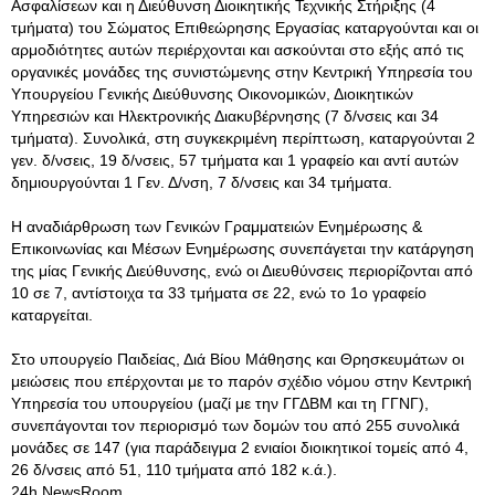
Ασφαλίσεων και η Διεύθυνση Διοικητικής Τεχνικής Στήριξης (4
τμήματα) του Σώματος Επιθεώρησης Εργασίας καταργούνται και οι
αρμοδιότητες αυτών περιέρχονται και ασκούνται στο εξής από τις
οργανικές μονάδες της συνιστώμενης στην Κεντρική Υπηρεσία του
Υπουργείου Γενικής Διεύθυνσης Οικονομικών, Διοικητικών
Υπηρεσιών και Ηλεκτρονικής Διακυβέρνησης (7 δ/νσεις και 34
τμήματα). Συνολικά, στη συγκεκριμένη περίπτωση, καταργούνται 2
γεν. δ/νσεις, 19 δ/νσεις, 57 τμήματα και 1 γραφείο και αντί αυτών
δημιουργούνται 1 Γεν. Δ/νση, 7 δ/νσεις και 34 τμήματα.
Η αναδιάρθρωση των Γενικών Γραμματειών Ενημέρωσης &
Επικοινωνίας και Μέσων Ενημέρωσης συνεπάγεται την κατάργηση
της μίας Γενικής Διεύθυνσης, ενώ οι Διευθύνσεις περιορίζονται από
10 σε 7, αντίστοιχα τα 33 τμήματα σε 22, ενώ το 1ο γραφείο
καταργείται.
Στο υπουργείο Παιδείας, Διά Βίου Μάθησης και Θρησκευμάτων οι
μειώσεις που επέρχονται με το παρόν σχέδιο νόμου στην Κεντρική
Υπηρεσία του υπουργείου (μαζί με την ΓΓΔΒΜ και τη ΓΓΝΓ),
συνεπάγονται τον περιορισμό των δομών του από 255 συνολικά
μονάδες σε 147 (για παράδειγμα 2 ενιαίοι διοικητικοί τομείς από 4,
26 δ/νσεις από 51, 110 τμήματα από 182 κ.ά.).
24h NewsRoom