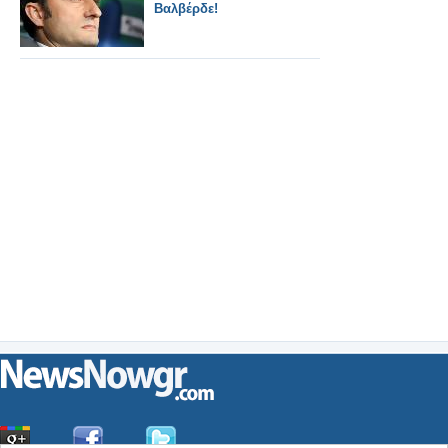
Βαλβέρδε!