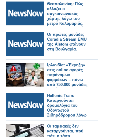
Θεσσαλονίκη: Πώς
αλλάζει ο
συγκοινωνιακός
χάρτης λόγω του
μετρό Καλαμαριάς,
ποιες λεωφορειακές
γραμμές
Οι πρώτες μονάδες
καταργούνται, ποιες
Coradia Stream EMU
νέες θα
της Alstom φτάνουν
λειτουργήσουν, ποιες
στη Βουλγαρία.
αλλάζουν.
Ιρλανδία: «Έκρηξη»
στις online αγορές
παράνομων
φαρμάκων – πάνω
από 750.000 μονάδες
μπλόκαρε η HPRA
Hellenic Train:
Καταργούνται
δρομολόγια του
Οδοντωτού
Σιδηρόδρομου λόγω
κατολίσθησης.
Οι ταμειακές δεν
καταργούνται, πού
πάει η τάση