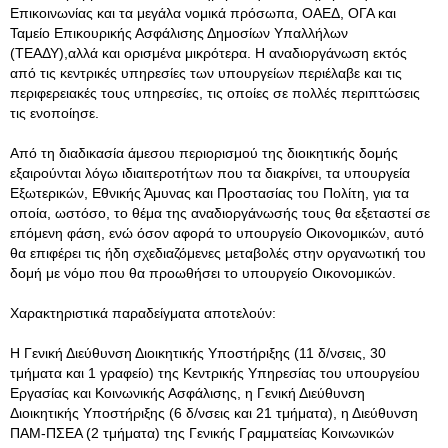
Επικοινωνίας και τα μεγάλα νομικά πρόσωπα, ΟΑΕΔ, ΟΓΑ και
Ταμείο Επικουρικής Ασφάλισης Δημοσίων Υπαλλήλων
(ΤΕΑΔΥ),αλλά και ορισμένα μικρότερα. Η αναδιοργάνωση εκτός
από τις κεντρικές υπηρεσίες των υπουργείων περιέλαβε και τις
περιφερειακές τους υπηρεσίες, τις οποίες σε πολλές περιπτώσεις
τις ενοποίησε.
Από τη διαδικασία άμεσου περιορισμού της διοικητικής δομής
εξαιρούνται λόγω ιδιαιτεροτήτων που τα διακρίνει, τα υπουργεία
Εξωτερικών, Εθνικής Άμυνας και Προστασίας του Πολίτη, για τα
οποία, ωστόσο, το θέμα της αναδιοργάνωσής τους θα εξεταστεί σε
επόμενη φάση, ενώ όσον αφορά το υπουργείο Οικονομικών, αυτό
θα επιφέρει τις ήδη σχεδιαζόμενες μεταβολές στην οργανωτική του
δομή με νόμο που θα προωθήσει το υπουργείο Οικονομικών.
Χαρακτηριστικά παραδείγματα αποτελούν:
Η Γενική Διεύθυνση Διοικητικής Υποστήριξης (11 δ/νσεις, 30
τμήματα και 1 γραφείο) της Κεντρικής Υπηρεσίας του υπουργείου
Εργασίας και Κοινωνικής Ασφάλισης, η Γενική Διεύθυνση
Διοικητικής Υποστήριξης (6 δ/νσεις και 21 τμήματα), η Διεύθυνση
ΠΑΜ-ΠΣΕΑ (2 τμήματα) της Γενικής Γραμματείας Κοινωνικών