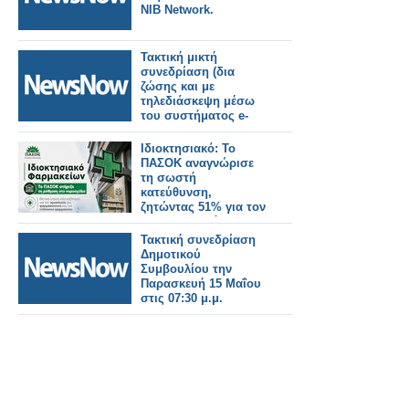
NIB Network.
Τακτική μικτή
συνεδρίαση (δια
ζώσης και με
τηλεδιάσκεψη μέσω
του συστήματος e-
presence.gov.gr)
Δημοτικού
Ιδιοκτησιακό: Το
Συμβουλίου την Τρίτη
ΠΑΣΟΚ αναγνώρισε
26 Μαΐου στις 07:00
τη σωστή
μ.μ.
κατεύθυνση,
ζητώντας 51% για τον
φαρμακοποιό
Τακτική συνεδρίαση
Δημοτικού
Συμβουλίου την
Παρασκευή 15 Μαΐου
στις 07:30 μ.μ.