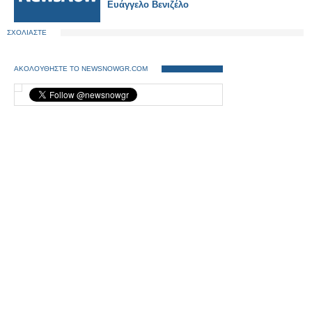
Ευάγγελο Βενιζέλο
ΣΧΟΛΙΑΣΤΕ
ΑΚΟΛΟΥΘΗΣΤΕ ΤΟ NEWSNOWGR.COM