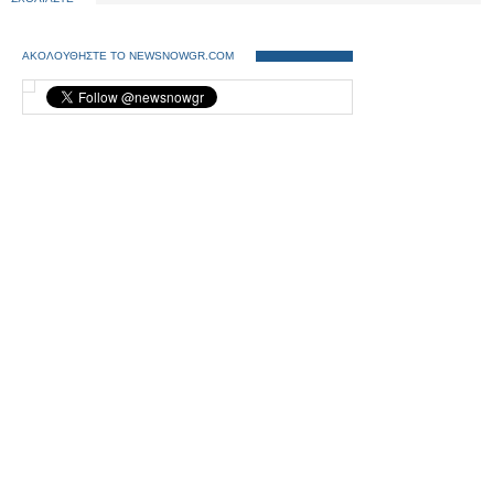
ΑΚΟΛΟΥΘΗΣΤΕ ΤΟ NEWSNOWGR.COM