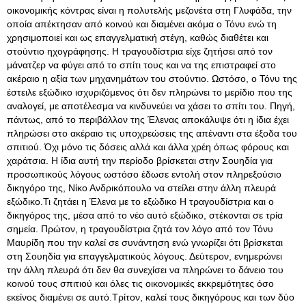
οικονομικής κόντρας είναι η πολυτελής μεζονέτα στη Γλυφάδα, την
οποία απέκτησαν από κοινού και διαμένει ακόμα ο Τόνυ ενώ τη
χρησιμοποιεί και ως επαγγελματική στέγη, καθώς διαθέτει και
στούντιο ηχογράφησης
. Η τραγουδίστρια είχε ζητήσει από τον
μάνατζερ να φύγει από το σπίτι τους και να της επιστραφεί στο
ακέραιο η αξία των μηχανημάτων του στούντιο. Ωστόσο, ο Τόνυ της
έστειλε εξώδικο ισχυριζόμενος ότι δεν πληρώνει το μερίδιο που της
αναλογεί, με αποτέλεσμα να κινδυνεύει να χάσει το σπίτι του. Πηγή,
πάντως, από το περιβάλλον της Έλενας αποκάλυψε ότι η ίδια έχει
πληρώσει στο ακέραιο τις υποχρεώσεις της απέναντι στα έξοδα του
σπιτιού. Όχι μόνο τις δόσεις αλλά και άλλα χρέη όπως φόρους και
χαράτσια. Η ίδια αυτή την περίοδο βρίσκεται στην Σουηδία για
προσωπικούς λόγους ωστόσο έδωσε εντολή στον πληρεξούσιο
δικηγόρο της, Νίκο Ανδρικόπουλο να στείλει στην άλλη πλευρά
εξώδικο.Τι ζητάει η Έλενα με το εξώδικο Η τραγουδίστρια και ο
δικηγόρος της, μέσα από το νέο αυτό εξώδικο, στέκονται σε τρία
σημεία. Πρώτον, η τραγουδίστρια ζητά τον λόγο από τον Τόνυ
Μαυρίδη που την καλεί σε συνάντηση ενώ γνωρίζει ότι βρίσκεται
στη Σουηδία για επαγγελματικούς λόγους. Δεύτερον, ενημερώνει
την άλλη πλευρά ότι δεν θα συνεχίσει να πληρώνει το δάνειο του
κοινού τους σπιτιού και όλες τις οικονομικές εκκρεμότητες όσο
εκείνος διαμένει σε αυτό.Τρίτον, καλεί τους δικηγόρους και των δύο