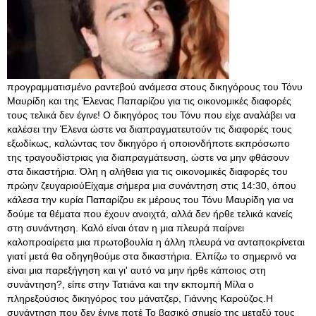
προγραμματισμένο ραντεβού ανάμεσα στους δικηγόρους του Τόνυ
Μαυρίδη και της Έλενας Παπαρίζου για τις οικονομικές διαφορές
τους τελικά δεν έγινε! Ο δικηγόρος του Τόνυ που είχε αναλάβει να
καλέσει την Έλενα ώστε να διαπραγματευτούν τις διαφορές τους
εξωδίκως, καλώντας τον δικηγόρο ή οποιονδήποτε εκπρόσωπο
της τραγουδίστριας για διαπραγμάτευση, ώστε να μην φθάσουν
στα δικαστήρια. Όλη η αλήθεια για τις οικονομικές διαφορές του
πρώην ζευγαριούΕίχαμε σήμερα μια συνάντηση στις 14:30, όπου
κάλεσα την κυρία Παπαρίζου εκ μέρους του Τόνυ Μαυρίδη για να
δούμε τα θέματα που έχουν ανοιχτά, αλλά δεν ήρθε τελικά κανείς
στη συνάντηση. Καλό είναι όταν η μια πλευρά παίρνει
καλοπροαίρετα μια πρωτοβουλία η άλλη πλευρά να ανταποκρίνεται
γιατί μετά θα οδηγηθούμε στα δικαστήρια. Ελπίζω το σημερινό να
είναι μια παρεξήγηση και γι' αυτό να μην ήρθε κάποιος στη
συνάντηση?, είπε στην Τατιάνα και την εκπομπή Μίλα ο
πληρεξούσιος δικηγόρος του μάνατζερ, Γιάννης Καρούζος.Η
συνάντηση που δεν έγινε ποτέ Το βασικό σημείο της μεταξύ τους