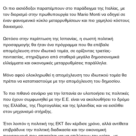
Οι πιο αισιόδοξοι παραπέμπουν στο παράδειγμα της Ιταλίας, με
τον διορισμό στην πρωθυπουργία του Mario Mοnti να οδηγεί σε
έναν φαινομενικό κύκλο μεταρρυθμίσεων και πιο χαμηλού κόστους
δανεισμού.
Ωστόσο στην περίπτωση της Ισπανίας, η σωστή πολιτική
προσαρμογής θα ήταν ένα πρόγραμμα που θα επέβαλε
απομόχλευση στον ιδιωτικό τομέα, σε ορίζοντας τριετίας-
πενταετίας, στηριζόμενο από σταθερά μεγάλα δημοσιονομικά
ελλείμματα και οικονομικές μεταρρυθμίσεις παράλληλα.
Μόνο αφού ολοκληρωθεί η απομόχλευση του ιδιωτικού τομέα θα
πρέπει να καταπιαστούμε με την απομόχλευση του δημοσίου.
Το πιο πιθανό σενάριο για την Ισπανία αν υλοποιήσει τις πολιτικές
που έχουν συμφωνηθεί με την Ε.Ε. είναι να ακολουθήσει το δρόμο
της Ελλάδας, της Πορτογαλίας και της Ιρλανδίας και να εισέλθει
στον μηχανισμό στήριξης.
Έτσι λοιπόν η πολιτική της ΕΚΤ δεν κέρδισε χρόνο, αλλά αντίθετα
επιβράδυνε την πολιτική διαδικασία και την οικονομική
προσαρμογή που απαιτείται για να επιλύσουν την κρίση., με