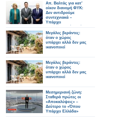
αντικαθίστανται
Απ. Βαλτάς για κατ’
οίκον διανομή ΦΥΚ:
Δεν αντιδρούμε
συντεχνιακά –
Υπάρχει
φαρμακευτική αρχή
και πρακτική
Μεγάλες βεράντες:
όταν ο χώρος
υπάρχει αλλά δεν μας
ικανοποιεί
Μεγάλες βεράντες:
όταν ο χώρος
υπάρχει αλλά δεν μας
ικανοποιεί
Μεσημεριανή ζώνη:
Σταθερά πρώτες οι
«Αποκαλύψεις» –
Δεύτερο το «Όπου
Υπάρχει Ελλάδα»