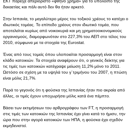
ΕΚΤ παρείχε απεριόριστο «φθηνό χρήμα» για το υπόλοιπο της
δεκαετίας και πάλι αυτό δεν θα ήταν αρκετό.
Στην Ισπανία, το μεγαλύτερο μέρος του τοξικού χρέους το κατέχει ο
ιδιωτικός τομέας. Το επίπεδο χρέους στον ιδιωτικό τομέα, που
αποτελείται κυρίως από νοικοκυριά και μη χρηματοοικονομικούς
οργανισμούς, διαμορφωνόταν στο 227,3% του ΑΕΠ στο τέλος του
2010, σύμφωνα με τα στοιχεία της Eurostat.
Ένας από τους τομείς όπου υλοποιείται προσαρμογή είναι στον
κλάδο κατοικιών. Τα στοιχεία αναφέρουν ότι, ο γενικός δείκτης για
τις τιμές των κατοικιών κατέγραψε μείωση 11,2% μόνο το 2011.
Ωστόσο σε σχέση με τα υψηλά του γ΄τριμήνου του 2007, η πτώση
είναι μόλις 21,7%.
Παρά το γεγονός ότι η φούσκα της Ισπανίας ήταν πιο ακραία από
άλλες, οι τιμές έχουν υποχωρήσει μόλις κατά ένα πέμπτο.
Βάσει των εκτιμήσεων του αρθρογράφου των FT, η προσαρμογή
στις τιμές των κατοικιών της Ισπανίας έχει γίνει κατά το ήμισυ, την
ώρα που στην αγορά κατοικιών των ΗΠΑ, η φούσκα έχει σχεδόν
εκμηδενιστεί.