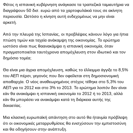
Φέτος η ισπανική κυβέρνηση ανάγκασε τα τραπεζικά ταμιευτήρια να
διαγράψουν 50 δισ. ευρώ από τα χαρτοφυλάκιά τους σε ακίνητη
περιουσία. Ωστόσο η κίνηση αυτή ενδεχομένως να μην είναι
αρκετή.
Από την πλευρά της Ισπανίας, οι προβλέψεις κάνουν λόγο για ήπια
πτώση τιμών και ταχεία ανάκαμψη της οικονομίας. Το ερώτημα
ωστόσο είναι πως θαανακάμψει η ισπανική οικονομία, όταν
πραγματοποιείται ταυτόχρονα απομόχλευση στον ιδιωτικό και τον
δημόσιο τομέα;
Θα είναι μια άγρια απομόχλευση, καθώς το έλλειμμα άγγιξε το 8,5%
του ΑΕΠ πέρσι, γεγονός που δεν οφείλεται στη δημοσιονομική
απειθαρχία. Ο νέος αναθεωρημένος στόχος τέθηκε στο 5,3% του
ΑΕΠ για το 2012 και στο 3% το 2013. Το ερώτημα λοιπόν δεν είναι
εάν θα ανακάμψει η ισπανική οικονομία το 2012 ή το 2013, αλλά
εάν θα μπορέσει να ανακάμψει κατά τη διάρκεια αυτής της
δεκαετίας.
Μια κλασική ευρωπαϊκή απάντηση στο αυτό θα ήτανμία πρόβλεψη
ότι οι οικονομικές μεταρρυθμίσεις θα ενισχύσουν την εμπιστοσύνη
και θα οδηγήσουν στην ανάπτυξη.