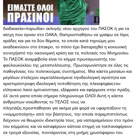
διαδικασία«παρωδία» εκλογής νέου αρχηγού του ΠΑΣΟΚ ή για τα
αίσχη που έγιναν στο ΟΑΚΑ; Θαπροσπαθήσω να γράψω σε λίγες
αράδες και για τα δύο θέματα, τα οποία κατά τηγνώμη μου
αναδεικνύουν στο έπακρο, το πόσο έχει διαταραχθεί η κοινωνική
συνοχήαπό την οικονομική κρίση και τις πολιτικές του Μνημονίου.
Το ΠΑΣΟΚ αναμφίβολα είναι το κόμμα πρωταγωνιστής του
φαύλουκύκλου της μεταπολίτευσης. Πρωταγωνίστησε σε όλες τις
παθογένειες του πολιτικούμας συστήματος. Μια κάστα μεσαίων και
μεγάλων στελεχών εκμεταλλευόμενα τηνιδεολογική αγνότητα και
αριστερόστροφη ιδεολογική τοποθέτηση της πλειοψηφίαςτου
ελληνικού λαού εμπνεύστηκε, εξέφρασε και εφάρμοσε στην πράξη,
όλ’ αυτά γιατα οποία σήμερα πληρώνουμε ΟΛΟΙ.Αυτή η κάστα
ανθρώπων νοιώθοντας το ΤΕΛΟΣ τους να
πλησιάζει,προσπάθησαν για ακόμα μία φορά να υφαρπάξουν τη
«νομιμοποίηση» από την βάσητους, την οποία παρεμπιπτόντως
δείχνουν να θεωρούν ιδιοκτησία τους, για ναπαραμείνουν στο τιμόνι
του κόμματος και να καταφέρουν κάποια στιγμή να τοεπαναφέρουν
σε τροχιά εξουσίας, ποντάροντας στη μνήμη χρυσόψαρου του