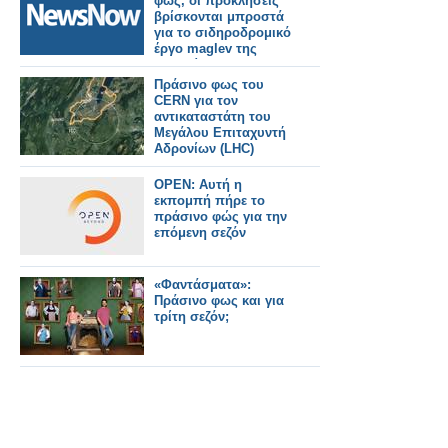
φως, οι προκλήσεις
βρίσκονται μπροστά
για το σιδηροδρομικό
έργο maglev της
Ιαπωνίας.
Πράσινο φως του
CERN για τον
αντικαταστάτη του
Μεγάλου Επιταχυντή
Αδρονίων (LHC)
OPEN: Αυτή η
εκπομπή πήρε το
πράσινο φώς για την
επόμενη σεζόν
«Φαντάσματα»:
Πράσινο φως και για
τρίτη σεζόν;