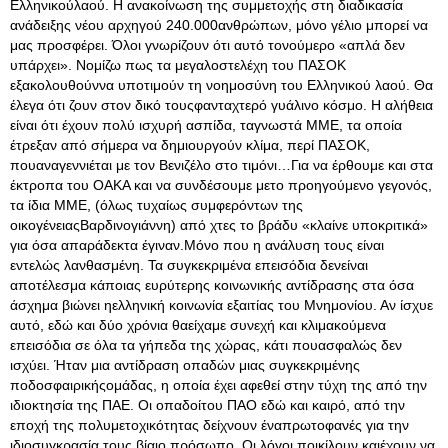
Ελληνικούλαού
. Η ανακοίνωση της συμμετοχής στη διαδικασία
ανάδειξης νέου αρχηγού 240.000ανθρώπων, μόνο γέλιο μπορεί να
μας προσφέρει. Όλοι γνωρίζουν ότι αυτό τονούμερο «απλά δεν
υπάρχει». Νομίζω πως τα μεγαλοστελέχη του ΠΑΣΟΚ
εξακολουθούννα υποτιμούν τη νοημοσύνη του Ελληνικού λαού. Θα
έλεγα ότι ζουν στον δικό τουςφανταχτερό γυάλινο κόσμο. Η αλήθεια
είναι ότι έχουν πολύ ισχυρή ασπίδα, ταγνωστά ΜΜΕ, τα οποία
έτρεξαν από σήμερα να δημιουργούν κλίμα, περί ΠΑΣΟΚ,
πουαναγεννιέται με τον Βενιζέλο στο τιμόνι…Για να έρθουμε και στα
έκτροπα του ΟΑΚΑ και να συνδέσουμε μετο προηγούμενο γεγονός,
τα ίδια ΜΜΕ, (όλως τυχαίως συμφερόντων της
οικογένειαςΒαρδινογιάννη) από χτες το βράδυ «κλαίνε υποκριτικά»
για όσα απαράδεκτα έγιναν.Μόνο που η ανάλυση τους είναι
εντελώς λανθασμένη. Τα συγκεκριμένα επεισόδια δενείναι
αποτέλεσμα κάποιας ευρύτερης κοινωνικής αντίδρασης στα όσα
άσχημα βιώνει ηελληνική κοινωνία εξαιτίας του Μνημονίου. Αν ίσχυε
αυτό, εδώ και δύο χρόνια θαείχαμε συνεχή και κλιμακούμενα
επεισόδια σε όλα τα γήπεδα της χώρας, κάτι πουασφαλώς δεν
ισχύει. Ήταν μια αντίδραση οπαδών μιας συγκεκριμένης
ποδοσφαιρικήςομάδας, η οποία έχει αφεθεί στην τύχη της από την
ιδιοκτησία της ΠΑΕ. Οι οπαδοίτου ΠΑΟ εδώ και καιρό, από την
εποχή της πολυμετοχικότητας δείχνουν έναπρωτοφανές για την
ιδιοσυγκρασία τους βίαιο πρόσωπο. Οι λόγοι ποικίλουν καιέχουν να