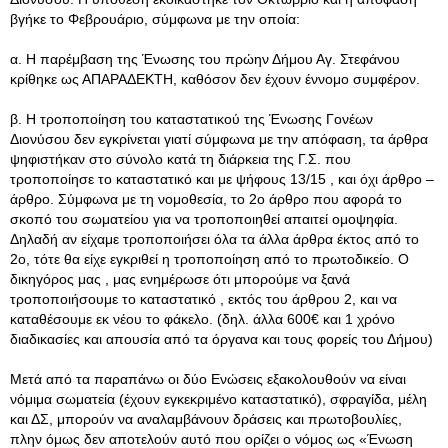
βγήκε το Φεβρουάριο, σύμφωνα με την οποία:
α. Η παρέμβαση της Ένωσης του πρώην Δήμου Αγ. Στεφάνου
κρίθηκε ως ΑΠΑΡΑΔΕΚΤΗ, καθόσον δεν έχουν έννομο συμφέρον.
β. Η τροποποίηση του καταστατικού της Ένωσης Γονέων
Διονύσου δεν εγκρίνεται γιατί σύμφωνα με την απόφαση, τα άρθρα
ψηφιστήκαν στο σύνολο κατά τη διάρκεια της Γ.Σ. που
τροποποίησε το καταστατικό και με ψήφους 13/15 , και όχι άρθρο –
άρθρο. Σύμφωνα με τη νομοθεσία, το 2ο άρθρο που αφορά το
σκοπό του σωματείου για να τροποποιηθεί απαιτεί ομοψηφία.
Δηλαδή αν είχαμε τροποποιήσει όλα τα άλλα άρθρα έκτος από το
2ο, τότε θα είχε εγκριθεί η τροποποίηση από το πρωτοδικείο. Ο
δικηγόρος μας , μας ενημέρωσε ότι μπορούμε να ξανά
τροποποιήσουμε το καταστατικό , εκτός του άρθρου 2, και να
καταθέσουμε εκ νέου το φάκελο. (δηλ. άλλα 600€ και 1 χρόνο
διαδικασίες και απουσία από τα όργανα και τους φορείς του Δήμου)
Μετά από τα παραπάνω οι δύο Ενώσεις εξακολουθούν να είναι
νόμιμα σωματεία (έχουν εγκεκριμένο καταστατικό), σφραγίδα, μέλη
και ΔΣ, μπορούν να αναλαμβάνουν δράσεις και πρωτοβουλίες,
πλην όμως δεν αποτελούν αυτό που ορίζει ο νόμος ως «Ένωση