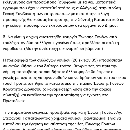
εκλεγμένους αντιπροσώπους (σύμφωνα με τα νομιμοποιητικά
έγγραφα που έχουν κατατεθεί από τους συλλόγους) στην πρώτη
Γενική Συνέλευση των εκπροσώπων με σκοπό την εκλογή
προσωρινής Διοικούσας Επιτροπής, την Σύνταξη Καταστατικού και
την εκλογή προσωρινών εκπροσώπων στα όργανα του Δήμου.
δ. Να γίνει η αρχική σύσταση/δημιουργία Ένωσης Γονέων από
τουλάχιστον δύο συλλόγους γονέων όπως προβλέπεται από τη
νομοθεσία. (Με την αντίστοιχη οικονομική επιβάρυνση)
Η πλειοψηφία των συλλόγων γονέων (20 εκ των 35) αποφάσισαν
να ακολουθήσουν τον δεύτερο τρόπο, θεωρώντας ότι πριν την
νόμιμη παρέμβαση οποιουδήποτε άλλου φορέα θα έπρεπε οι
γονείς μεταξύ τους να οργανωθούν και να δράσουν για τα του οίκου
τους! Τροποποιήθηκε το καταστατικό της παλιάς Ένωσης Γονέων
Κοινότητας Διονύσου (οικονομικότερη λύση από την αρχική
σύνταξη) και κατέθεσαν την τροποποίηση για έγκριση στο
Πρωτοδικείο.
Την παραπάνω ενέργεια, προσέβαλε νομικά η Ένωση Γονέων Αγ.
Στεφάνου!!! σπαταλώντας χρήματα γονέων (φαντάζομαι!!!) για να
εμποδίσει την έγκριση και σύσταση της νέας Ένωσης Γονέων
Διονύσου. Η υπόθεση εκδικάστηκε τον Οκτώβριο και η απόφαση