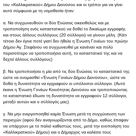
του «Καλλικρατικού» Δήμου Διονύσου και οι τρόποι για να γίνει
αυτό σύμφωνα με τη νομοθεσία ήταν:
α. Να συγχωνευθούν οι δύο Ενώσεις οικειοθελώς και με
τροποποίηση ενός καταστατικού να δοθεί το δικαίωμα εγγραφής
και στους άλλους συλλόγους (20 σύλλογοι) να γίνουν μέλη. (Κάτι
τέτοιο δεν έγινε ποτέ γιατί δεν ήθελε η Ένωση Γονέων του πρώην
Δήμου Αγ. Στεφάνου να συγχωνευθεί με κανέναν και πολύ
περισσότερο να τροποποιήσει αυτή, το καταστατικό της και να
δεχτεί άλλους συλλόγους)
β. Να τροποποιήσει η μία από τις δύο Ενώσεις το καταστατικό της
ώστε να ονομασθεί «Ένωση Γονέων Δήμου Διονύσου», ώστε να
δοθεί η δυνατότητα να εγγραφούν οι υπόλοιποι σύλλογοι. (Αυτό
έκανε η Ένωση Γονέων Κοινότητας Διονύσου και τροποποιώντας
το καταστατικό έδωσε τη δυνατότητα να εγγραφούν 12 σύλλογοι,
μεταξύ αυτών και ο σύλλογός μας).
γ. Να μην ενεργοποιηθεί καμία Ένωση μετά τη συγχώνευση των
περιοχών (αφού δεν αναγνωρίζονται από το Δήμο, καθώς έπαψαν
να υπάρχουν με το παλιό καθεστώς τους, μετά την ενοποίηση του
«Καλλικρατικού» Δήμου) και ο Δήμαρχος να καλέσει τους