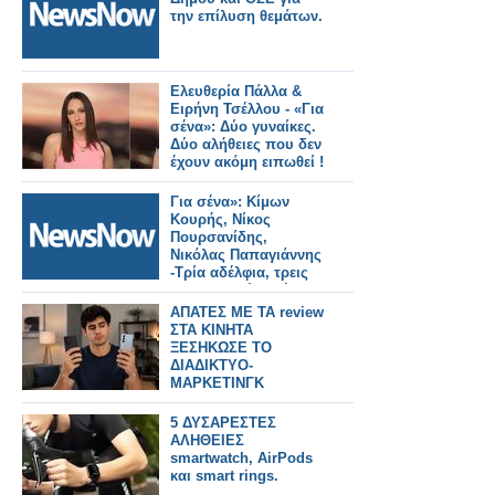
την επίλυση θεμάτων.
Ελευθερία Πάλλα &
Ειρήνη Τσέλλου - «Για
σένα»: Δύο γυναίκες.
Δύο αλήθειες που δεν
έχουν ακόμη ειπωθεί !
Έρχεται στον Alpha!
Για σένα»: Κίμων
Κουρής, Νίκος
Πουρσανίδης,
Νικόλας Παπαγιάννης
-Τρία αδέλφια, τρεις
διαφορετικές αλήθειες
!
ΑΠΑΤΕΣ ΜΕ ΤΑ review
ΣΤΑ ΚΙΝΗΤΑ
ΞΕΣΗΚΩΣΕ ΤΟ
ΔΙΑΔΙΚΤΥΟ-
ΜΑΡΚΕΤΙΝΓΚ
ΓΕΜΑΤΑ ΨΕΜΑΤΑ
5 ΔΥΣΑΡΕΣΤΕΣ
ΑΛΗΘΕΙΕΣ
smartwatch, AirPods
και smart rings.