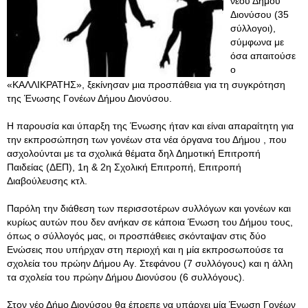
νέου Δήμου
Διονύσου (35
σύλλογοι),
σύμφωνα με
όσα απαιτούσε
ο
«ΚΑΛΛΙΚΡΑΤΗΣ», ξεκίνησαν μια προσπάθεια για τη συγκρότηση
της Ένωσης Γονέων Δήμου Διονύσου.
Η παρουσία και ύπαρξη της Ένωσης ήταν και είναι απαραίτητη για
την εκπροσώπηση των γονέων στα νέα όργανα του Δήμου , που
ασχολούνται με τα σχολικά θέματα δηλ Δημοτική Επιτροπή
Παιδείας (ΔΕΠ), 1η & 2η Σχολική Επιτροπή, Επιτροπή
Διαβούλευσης κτλ.
Παρόλη την διάθεση των περισσοτέρων συλλόγων και γονέων και
κυρίως αυτών που δεν ανήκαν σε κάποια Ένωση του Δήμου τους,
όπως ο σύλλογός μας, οι προσπάθειες σκόνταψαν στις δύο
Ενώσεις που υπήρχαν στη περιοχή και η μία εκπροσωπούσε τα
σχολεία του πρώην Δήμου Αγ. Στεφάνου (7 συλλόγους) και η άλλη
τα σχολεία του πρώην Δήμου Διονύσου (6 συλλόγους).
Στον νέο Δήμο Διονύσου θα έπρεπε να υπάρχει μία Ένωση Γονέων