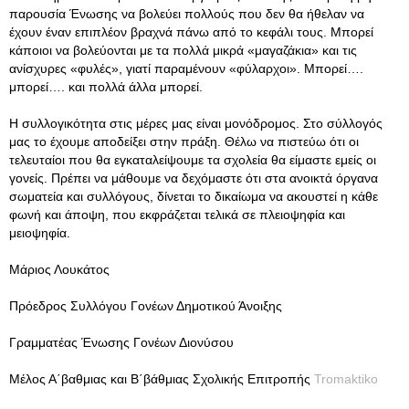
παρουσία Ένωσης να βολεύει πολλούς που δεν θα ήθελαν να
έχουν έναν επιπλέον βραχνά πάνω από το κεφάλι τους. Μπορεί
κάποιοι να βολεύονται με τα πολλά μικρά «μαγαζάκια» και τις
ανίσχυρες «φυλές», γιατί παραμένουν «φύλαρχοι». Μπορεί….
μπορεί…. και πολλά άλλα μπορεί.
Η συλλογικότητα στις μέρες μας είναι μονόδρομος. Στο σύλλογός
μας το έχουμε αποδείξει στην πράξη. Θέλω να πιστεύω ότι οι
τελευταίοι που θα εγκαταλείψουμε τα σχολεία θα είμαστε εμείς οι
γονείς. Πρέπει να μάθουμε να δεχόμαστε ότι στα ανοικτά όργανα
σωματεία και συλλόγους, δίνεται το δικαίωμα να ακουστεί η κάθε
φωνή και άποψη, που εκφράζεται τελικά σε πλειοψηφία και
μειοψηφία.
Μάριος Λουκάτος
Πρόεδρος Συλλόγου Γονέων Δημοτικού Άνοιξης
Γραμματέας Ένωσης Γονέων Διονύσου
Μέλος Α΄βαθμιας και Β΄βάθμιας Σχολικής Επιτροπής
Tromaktiko