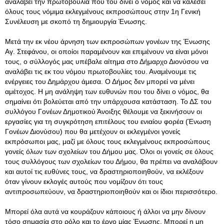
αναλάβει την πρωτοβουλία που του δίνει ο νόμος και να καλέσει
όλους τους νόμιμα εκλεγμένους εκπροσώπους στην 1η Γενική
Συνέλευση με σκοπό τη δημιουργία Ένωσης.
Μετά την εκ νέου άρνηση των εκπροσώπων γονέων της Ένωσης
Αγ. Στεφάνου, οι οποίοι παραμένουν και επιμένουν να είναι μόνοι
τους, ο σύλλογός μας υπέβαλε αίτημα στο Δήμαρχο Διονύσου να
αναλάβει τις εκ του νόμου πρωτοβουλίες του. Αναμένουμε τις
ενέργειες του Δημάρχου άμεσα. Ο Δήμος δεν μπορεί να μένει
αμέτοχος. Η μη ανάληψη των ευθυνών που του δίνει ο νόμος, θα
σημαίνει ότι βολεύεται από την υπάρχουσα κατάσταση. Το ΔΣ του
συλλόγου Γονέων Δημοτικού Άνοιξης θέλουμε να ξεκινήσουν οι
εργασίες για τη συγκρότηση επιτέλους του ενιαίου φορέα (Ένωση
Γονέων Διονύσου) που θα μετέχουν οι εκλεγμένοι γονείς
εκπρόσωποι μας, μαζί με όλους τους εκλεγμένους εκπροσώπους
γονείς όλων των σχολείων του Δήμου μας. Όλοι οι γονείς σε όλους
τους συλλόγους των σχολείων του Δήμου, θα πρέπει να αναλάβουν
και αυτοί τις ευθύνες τους, να δραστηριοποιηθούν, να εκλέξουν
όταν γίνουν εκλογές αυτούς που νομίζουν ότι τους
αντιπροσωπεύουν, να δραστηριοποιηθούν και οι ίδιοι περισσότερο.
Μπορεί όλα αυτά να κουράζουν κάποιους ή άλλοι να μην δίνουν
τόσο σημασία στο ρόλο και το έργο μίας Ένωσης. Μπορεί η μη