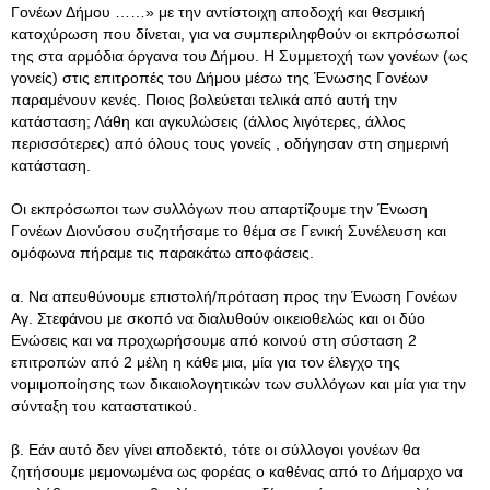
Γονέων Δήμου ……» με την αντίστοιχη αποδοχή και θεσμική
κατοχύρωση που δίνεται, για να συμπεριληφθούν οι εκπρόσωποί
της στα αρμόδια όργανα του Δήμου. Η Συμμετοχή των γονέων (ως
γονείς) στις επιτροπές του Δήμου μέσω της Ένωσης Γονέων
παραμένουν κενές. Ποιος βολεύεται τελικά από αυτή την
κατάσταση; Λάθη και αγκυλώσεις (άλλος λιγότερες, άλλος
περισσότερες) από όλους τους γονείς , οδήγησαν στη σημερινή
κατάσταση.
Οι εκπρόσωποι των συλλόγων που απαρτίζουμε την Ένωση
Γονέων Διονύσου συζητήσαμε το θέμα σε Γενική Συνέλευση και
ομόφωνα πήραμε τις παρακάτω αποφάσεις.
α. Να απευθύνουμε επιστολή/πρόταση προς την Ένωση Γονέων
Αγ. Στεφάνου με σκοπό να διαλυθούν οικειοθελώς και οι δύο
Ενώσεις και να προχωρήσουμε από κοινού στη σύσταση 2
επιτροπών από 2 μέλη η κάθε μια, μία για τον έλεγχο της
νομιμοποίησης των δικαιολογητικών των συλλόγων και μία για την
σύνταξη του καταστατικού.
β. Εάν αυτό δεν γίνει αποδεκτό, τότε οι σύλλογοι γονέων θα
ζητήσουμε μεμονωμένα ως φορέας ο καθένας από το Δήμαρχο να