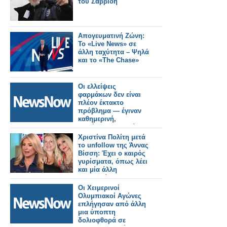
του Σαββίδη
Απογευματινή Ζώνη:
Το «Live News» σε
άλλη ταχύτητα – Ψηλά
και το «The Chase»
Οι ελλείψεις
φαρμάκων δεν είναι
πλέον έκτακτο
πρόβλημα — έγιναν
καθημερινή,
απλήρωτη εργασία
του φαρμακοποιού
Χριστίνα Πολίτη μετά
το unfollow της Άννας
Βίσση: Έχει ο καιρός
γυρίσματα, όπως λέει
και μία άλλη
τραγουδίστρια
Οι Χειμερινοί
Ολυμπιακοί Αγώνες
επλήγησαν από άλλη
μια ύποπτη
δολιοφθορά σε