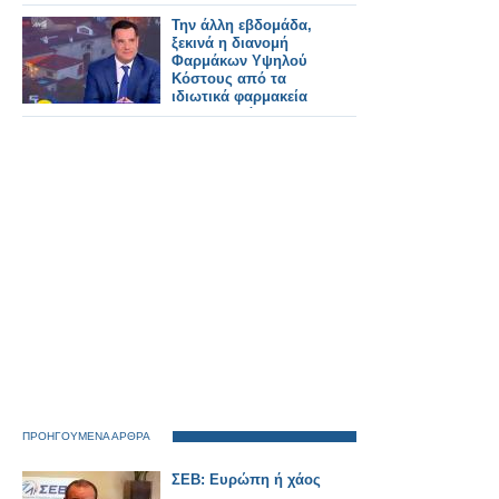
σιδηροδρομικές
υπηρεσίες
Την άλλη εβδομάδα,
ξεκινά η διανομή
Φαρμάκων Υψηλού
Κόστους από τα
ιδιωτικά φαρμακεία
της γειτονιάς
ΠΡΟΗΓΟΥΜΕΝΑ ΑΡΘΡΑ
ΣΕΒ: Ευρώπη ή χάος