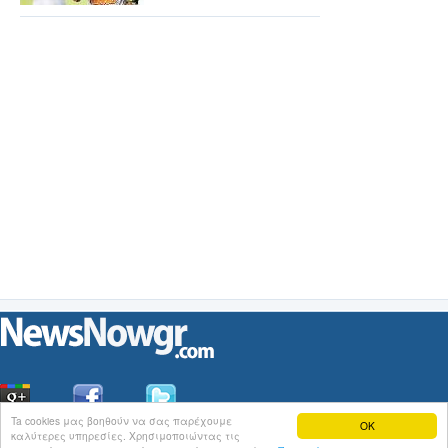
Ta cookies μας βοηθούν να σας παρέχουμε
OK
καλύτερες υπηρεσίες. Χρησιμοποιώντας τις
Οι
Ειδήσεις
του NewsNowgr.com στο
iNews