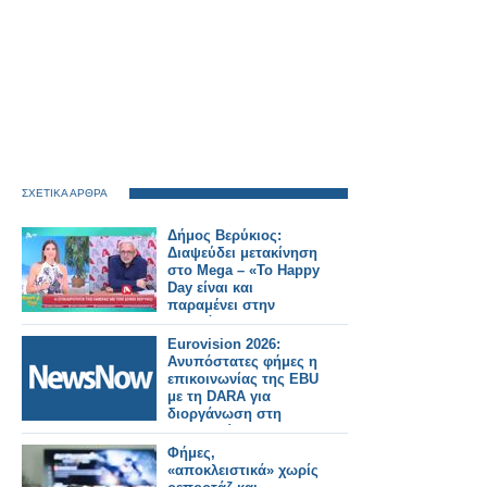
ΣΧΕΤΙΚΑ ΑΡΘΡΑ
Δήμος Βερύκιος:
Διαψεύδει μετακίνηση
στο Mega – «Το Happy
Day είναι και
παραμένει στην
καρδιά μου»
Eurovision 2026:
Ανυπόστατες φήμες η
επικοινωνίας της EBU
με τη DARA για
διοργάνωση στη
Βουλγαρία...
Φήμες,
«αποκλειστικά» χωρίς