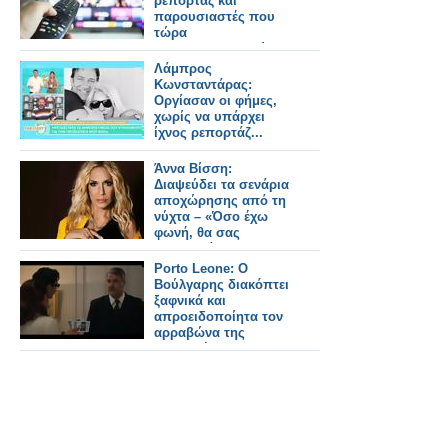
ρεπορτάζ και
παρουσιαστές που
τώρα
αλληλοκατηγορούνται
Λάμπρος
Κωνσταντάρας:
Οργίασαν οι φήμες,
χωρίς να υπάρχει
ίχνος ρεπορτάζ...
Άννα Βίσση:
Διαψεύδει τα σενάρια
αποχώρησης από τη
νύχτα – «Όσο έχω
φωνή, θα σας
τραγουδάω»
Porto Leone: Ο
Βούλγαρης διακόπτει
ξαφνικά και
απροειδοποίητα τον
αρραβώνα της
Αγγελικής με τον
Γρηγόρη !