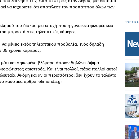
ό που ξεκίνησε. Π.χ. Από το «Τρεις στον Αέρα», μια εκπομπή
ρεί να ισχυριστεί ότι αποτέλεσε τον προπάππου όλων των
ΣΧΕΤΙΚΑ
κληρού του δίσκου μια εποχή που η γυναικεία φιλαρέσκεια
ρα μπροστά στις τηλεοπτικές κάμερες..
υ να μένεις εκτός τηλεοπτικού προβολέα, ενός δηλαδή
ό 35 χρόνια καριέρας.
ό μάτι και σηκωμένο βλέφαρο όποιον δηλώνει όψιμα
νεοφώτιστος αριστερός. Και είναι πολλοί, πάρα πολλοί αυτοί
υταία. Ακόμη και αν οι περισσότεροι δεν έχουν το ταλέντο
σο καυστικά άρθρα iefimerida.gr