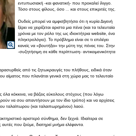
εντυπωσιακή -και φανατική- που προκαλεί ίλιγγο.
Τόσο στους φίλους, όσο ... και στους επικριτές της.
Ουδείς μπορεί να αμφισβητήσει ότι η κυρία Διγενή
ξέρει να χειρίζεται αριστα μια πένα (και τα τελευταία
χρόνια με τον ρόλο της ως ιδιοκτήτρια website, ένα
πληκτρολόγιο). Το πρόβλημα είναι σε τι επιλέγει
κανείς να «βουτήξει» την μύτη της πένας του. Στην
-συζητήσιμη σε κάθε περίπτωση- αντικειμενικότητα
 παρασυρθείς από τις ζητωκραυγές του πλήθους, ειδικά όταν
του αίματος που πλανάται γενικά στη χώρα μας το τελευταίο
εις όλα κόκκινα, να βάζεις εύκολους στόχους (που λόγω
ρούν να σου απαντήσουν με τον ίδιο τρόπο) και να αρχίσεις
ου ταλαίπωρου (και ταλαιπωρημένου) λαού.
τηριστικό αριστερό σύνθημα, δεν ξεχνά. Ιδιαίτερα σε
αυτές που ζούμε, διατηρεί μνήμα ελέφαντα.