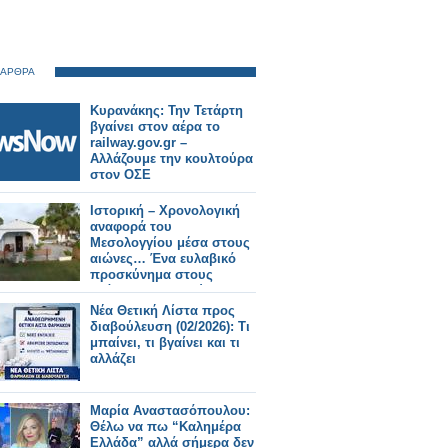
 ΑΡΘΡΑ
Κυρανάκης: Την Τετάρτη
βγαίνει στον αέρα το
railway.gov.gr –
Αλλάζουμε την κουλτούρα
στον ΟΣΕ
Ιστορική – Χρονολογική
αναφορά του
Μεσολογγίου μέσα στους
αιώνες… Ένα ευλαβικό
προσκύνημα στους
αθάνατους νεκρούς… 200
χρόνια μετά, 10 Απριλίου
Νέα Θετική Λίστα προς
1826 – 10 Απριλίου 2026…
διαβούλευση (02/2026): Τι
μπαίνει, τι βγαίνει και τι
αλλάζει
Μαρία Αναστασόπουλου:
Θέλω να πω “Καλημέρα
Ελλάδα” αλλά σήμερα δεν