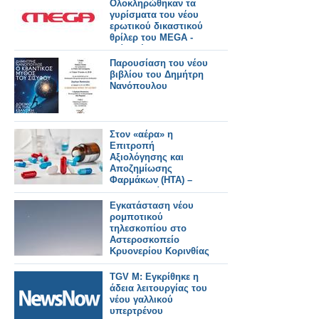
Προεδρείου και
Ολοκληρώθηκαν τα
Δημοτικής
γυρίσματα του νέου
Επιτροπής.
ερωτικού δικαστικού
θρίλερ του MEGA -
Δείτε νέο backstage
φωτογραφικό υλικό
Παρουσίαση του νέου
βιβλίου του Δημήτρη
Νανόπουλου
Στον «αέρα» η
Επιτροπή
Αξιολόγησης και
Αποζημίωσης
Φαρμάκων (ΗΤΑ) –
Δεν μπορεί να
συνεδριάσει, σε
Εγκατάσταση νέου
αναμονή δεκάδες
ρομποτικού
φάκελοι φαρμάκων
τηλεσκοπίου στο
Αστεροσκοπείο
Κρυονερίου Κορινθίας
TGV M: Εγκρίθηκε η
άδεια λειτουργίας του
νέου γαλλικού
υπερτρένου