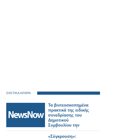
ΣΧΕΤΙΚΑ ΑΡΘΡΑ
Τα βιντεοσκοπημένα
πρακτικά της ειδικής
συνεδρίασης του
Δημοτικού
Συμβουλίου την
Πέμπτη 2 Ιουλίου
2026. Εκλογή νέου
«Σύγκρουση»: