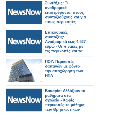
Συντάξεις: Tι
αναδρομικά
επιστρέφονται στους
συνταξιούχους και για
ποιες περικοπές
[αναλυτικοί πίνακες]
Επικουρικές
συντάξεις:
Αναδρομικά έως 4.527
ευρώ - Οι πίνακες με
τις περικοπές και τα
ποσά αναδρομικών
και για τα 33
ΠΟΥ: Περικοπές
επικουρικά ταμεία
δαπανών με φόντο
την αποχώρηση των
ΗΠΑ
Βαυαρία: Αλλάζουν τα
μαθήματα στα
σχολεία - Χωρίς
περικοπές το μάθημα
των Θρησκευτικών