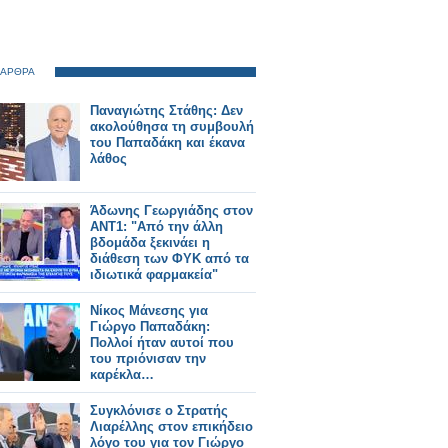
 ΑΡΘΡΑ
Παναγιώτης Στάθης: Δεν
ακολούθησα τη συμβουλή
του Παπαδάκη και έκανα
λάθος
Άδωνης Γεωργιάδης στον
ΑΝΤ1: "Από την άλλη
βδομάδα ξεκινάει η
διάθεση των ΦΥΚ από τα
ιδιωτικά φαρμακεία"
(video)
Νίκος Μάνεσης για
Γιώργο Παπαδάκη:
Πολλοί ήταν αυτοί που
του πριόνισαν την
καρέκλα…
Συγκλόνισε ο Στρατής
Λιαρέλλης στον επικήδειο
λόγο του για τον Γιώργο