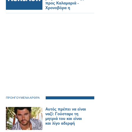
προς Καλαμαριά -
Χρονοβόρα η
διαδικασία για τις
πιστοποιήσεις, αλλά
απαραίτητη.
ΠΡΟΗΓΟΥΜΕΝΑ ΑΡΘΡΑ
Αυτός πρέπει να είναι
ναζί: Γούσταρε τη
μητριά του και είναι
και λίγο αδερφή