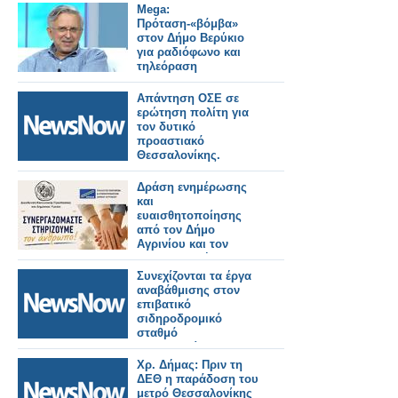
Καλαμαριάς.
Mega:
Πρόταση-«βόμβα»
στον Δήμο Βερύκιο
για ραδιόφωνο και
τηλεόραση
Απάντηση ΟΣΕ σε
ερώτηση πολίτη για
τον δυτικό
προαστιακό
Θεσσαλονίκης.
Δράση ενημέρωσης
και
ευαισθητοποίησης
από τον Δήμο
Αγρινίου και τον
ΣΕΕΔΑ με μήνυμα
«Συνεργαζόμαστε –
Συνεχίζονται τα έργα
Στηρίζουμε τον
αναβάθμισης στον
άνθρωπο»
επιβατικό
σιδηροδρομικό
σταθμό
Θεσσαλονίκης.
Χρ. Δήμας: Πριν τη
ΔΕΘ η παράδοση του
μετρό Θεσσαλονίκης