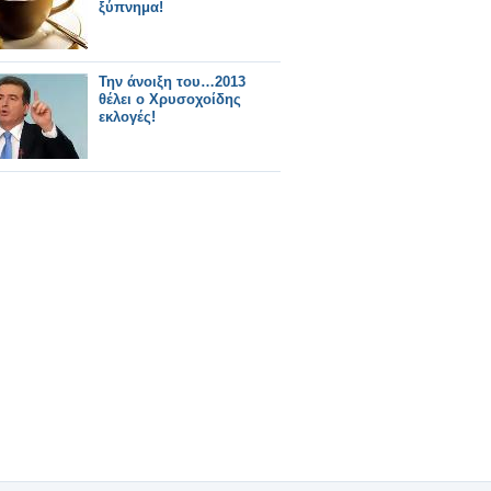
ξύπνημα!
Την άνοιξη του…2013
θέλει ο Χρυσοχοίδης
εκλογές!