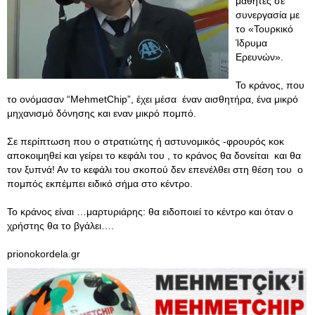
μαθητές σε
συνεργασία με
το «Τουρκικό
Ίδρυμα
Ερευνών».
Το κράνος, που
το ονόμασαν “MehmetChip”, έχει μέσα έναν αισθητήρα, ένα μικρό
μηχανισμό δόνησης και εναν μικρό πομπό.
Σε περίπτωση που ο στρατιώτης ή αστυνομικός -φρουρός κοκ
αποκοιμηθεί και γείρει το κεφάλι του , το κράνος θα δονείται και θα
τον ξυπνά! Αν το κεφάλι του σκοπού δεν επενέλθει στη θέση του ο
πομπός εκπέμπει ειδικό σήμα στο κέντρο.
Το κράνος είναι …μαρτυριάρης: θα ειδοποιεί το κέντρο και όταν ο
χρήστης θα το βγάλει….
prionokordela.gr