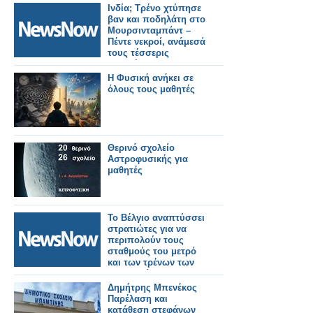
Ινδία; Τρένο χτύπησε
βαν και ποδηλάτη στο
Μουρσινταμπάντ –
Πέντε νεκροί, ανάμεσά
τους τέσσερις
μαθητές.
Η Φυσική ανήκει σε
όλους τους μαθητές
Θερινό σχολείο
Αστροφυσικής για
μαθητές
Το Βέλγιο αναπτύσσει
στρατιώτες για να
περιπολούν τους
σταθμούς του μετρό
και των τρένων των
Βρυξελλών.
Δημήτρης Μπενέκος
Παρέλαση και
κατάθεση στεφάνων