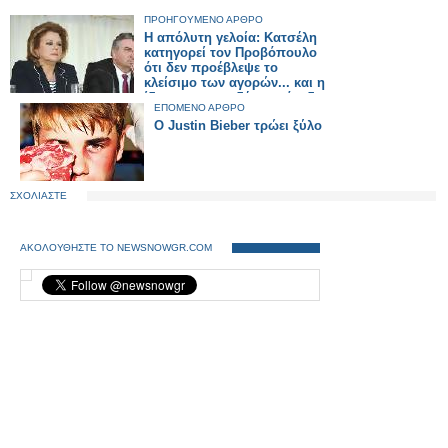
ΠΡΟΗΓΟΥΜΕΝΟ ΑΡΘΡΟ
Η απόλυτη γελοία: Κατσέλη
κατηγορεί τον Προβόπουλο
ότι δεν προέβλεψε το
κλείσιμο των αγορών... και η
ίδια που παραδέχεται ότι δεν
ΕΠΟΜΕΝΟ ΑΡΘΡΟ
το είδε, θέλει να μας
O Justin Bieber τρώει ξύλο
κυβερνήσει!!!
ΣΧΟΛΙΑΣΤΕ
ΑΚΟΛΟΥΘΗΣΤΕ ΤΟ NEWSNOWGR.COM