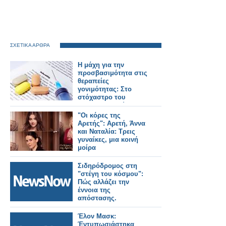
ΣΧΕΤΙΚΑ ΑΡΘΡΑ
Η μάχη για την
προσβασιμότητα στις
θεραπείες
γονιμότητας: Στο
στόχαστρο του
φαρμακευτικού
κόσμου οι πρακτικές
"Οι κόρες της
της εταιρείας Merck
Αρετής": Αρετή, Άννα
και Ναταλία: Τρεις
γυναίκες, μια κοινή
μοίρα
Σιδηρόδρομος στη
"στέγη του κόσμου":
Πώς αλλάζει την
έννοια της
απόστασης.
Έλον Μασκ:
Έντυπωσιάστηκα