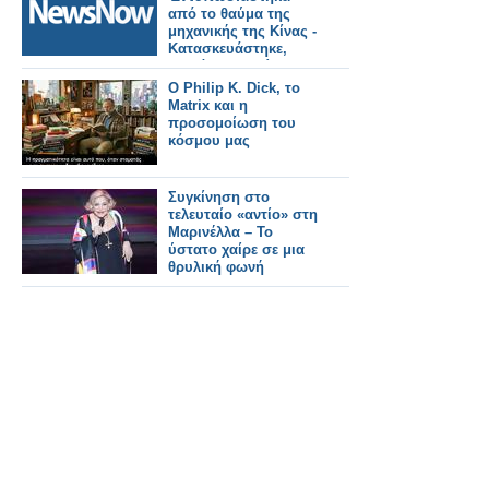
από το θαύμα της
μηχανικής της Κίνας -
Κατασκευάστηκε,
κοντά στο Πεκίνο, σε
2 χρόνια ο
Ο Philip K. Dick, το
μεγαλύτερος
Matrix και η
σιδηροδρομικός
προσομοίωση του
σταθμός του κόσμου.
κόσμου μας
Συγκίνηση στο
τελευταίο «αντίο» στη
Μαρινέλλα – Το
ύστατο χαίρε σε μια
θρυλική φωνή