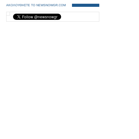
ΑΚΟΛΟΥΘΗΣΤΕ ΤΟ NEWSNOWGR.COM