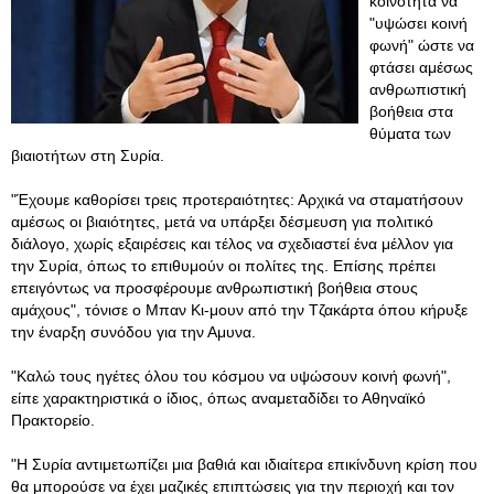
κοινότητα να
"υψώσει κοινή
φωνή" ώστε να
φτάσει αμέσως
ανθρωπιστική
βοήθεια στα
θύματα των
βιαιοτήτων στη Συρία.
"Έχουμε καθορίσει τρεις προτεραιότητες: Αρχικά να σταματήσουν
αμέσως οι βιαιότητες, μετά να υπάρξει δέσμευση για πολιτικό
διάλογο, χωρίς εξαιρέσεις και τέλος να σχεδιαστεί ένα μέλλον για
την Συρία, όπως το επιθυμούν οι πολίτες της. Επίσης πρέπει
επειγόντως να προσφέρουμε ανθρωπιστική βοήθεια στους
αμάχους", τόνισε ο Μπαν Κι-μουν από την Τζακάρτα όπου κήρυξε
την έναρξη συνόδου για την Αμυνα.
"Καλώ τους ηγέτες όλου του κόσμου να υψώσουν κοινή φωνή",
είπε χαρακτηριστικά ο ίδιος, όπως αναμεταδίδει το Αθηναϊκό
Πρακτορείο.
"Η Συρία αντιμετωπίζει μια βαθιά και ιδιαίτερα επικίνδυνη κρίση που
θα μπορούσε να έχει μαζικές επιπτώσεις για την περιοχή και τον