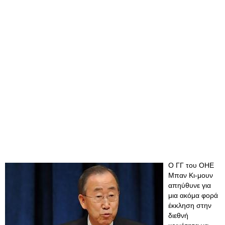
Ο ΓΓ του ΟΗΕ
Μπαν Κι-μουν
απηύθυνε για
μια ακόμα φορά
έκκληση στην
διεθνή