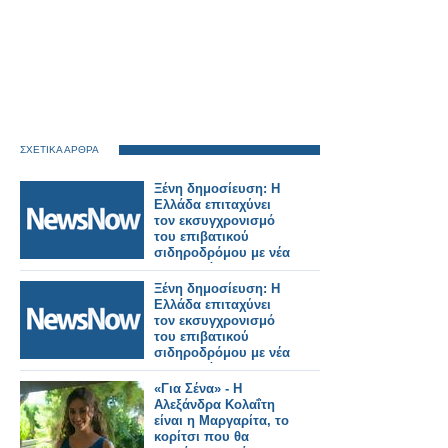
ΣΧΕΤΙΚΑ ΑΡΘΡΑ
Ξένη δημοσίευση: Η
Ελλάδα επιταχύνει
τον εκσυγχρονισμό
του επιβατικού
σιδηροδρόμου με νέα
ηλεκτρικά και
υβριδικά τρένα.
Ξένη δημοσίευση: Η
Ελλάδα επιταχύνει
τον εκσυγχρονισμό
του επιβατικού
σιδηροδρόμου με νέα
ηλεκτρικά και
υβριδικά τρένα.
«Για Σένα» - Η
Αλεξάνδρα Κολαΐτη
είναι η Μαργαρίτα, το
κορίτσι που θα