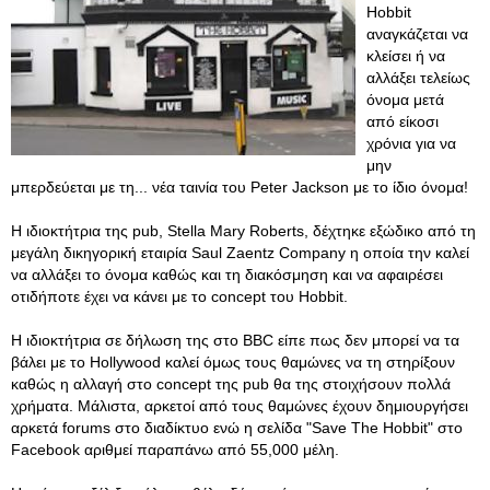
Hobbit
αναγκάζεται να
κλείσει ή να
αλλάξει τελείως
όνομα μετά
από είκοσι
χρόνια για να
μην
μπερδεύεται με τη... νέα ταινία του Peter Jackson με το ίδιο όνομα!
Η ιδιοκτήτρια της pub, Stella Mary Roberts, δέχτηκε εξώδικο από τη
μεγάλη δικηγορική εταιρία Saul Zaentz Company η οποία την καλεί
να αλλάξει το όνομα καθώς και τη διακόσμηση και να αφαιρέσει
οτιδήποτε έχει να κάνει με το concept του Hobbit.
Η ιδιοκτήτρια σε δήλωση της στο BBC είπε πως δεν μπορεί να τα
βάλει με το Hollywood καλεί όμως τους θαμώνες να τη στηρίξουν
καθώς η αλλαγή στο concept της pub θα της στοιχήσουν πολλά
χρήματα. Μάλιστα, αρκετοί από τους θαμώνες έχουν δημιουργήσει
αρκετά forums στο διαδίκτυο ενώ η σελίδα "Save The Hobbit" στο
Facebook αριθμεί παραπάνω από 55,000 μέλη.