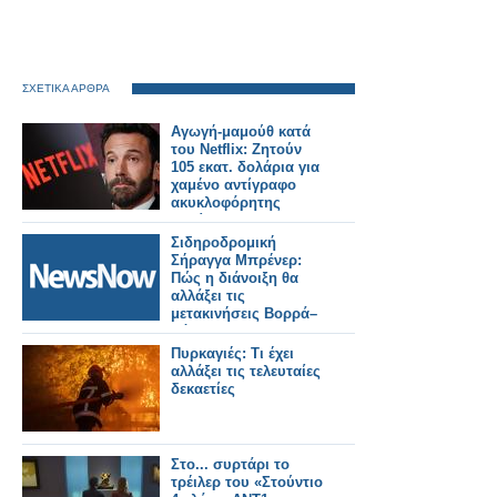
ΣΧΕΤΙΚΑ ΑΡΘΡΑ
Αγωγή-μαμούθ κατά
του Netflix: Ζητούν
105 εκατ. δολάρια για
χαμένο αντίγραφο
ακυκλοφόρητης
ταινίας
Σιδηροδρομική
Σήραγγα Μπρένερ:
Πώς η διάνοιξη θα
αλλάξει τις
μετακινήσεις Βορρά–
Νότου.
Πυρκαγιές: Τι έχει
αλλάξει τις τελευταίες
δεκαετίες
Στο... συρτάρι το
τρέιλερ του «Στούντιο