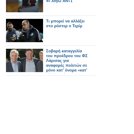
4» λόγω ΑΝΤ1
Τι μπορεί να αλλάξει
στο ρόστερ ο Τερίμ
Σοβαρή καταγγελία
του προέδρου του ΦΣ
Λάρισας για
αναφορές πολιτών σε
μόνο κατ’ όνομα «κατ’
οίκον» διάθεση ΦΥΚ