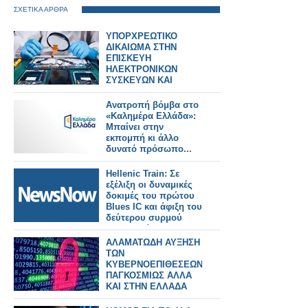
ΣΧΕΤΙΚΑ ΑΡΘΡΑ
ΥΠΟΡΧΡΕΩΤΙΚΟ
ΔΙΚΑΙΩΜΑ ΣΤΗΝ
ΕΠΙΣΚΕΥΗ
ΗΛΕΚΤΡΟΝΙΚΩΝ
ΣΥΣΚΕΥΩΝ ΚΑΙ
SPARTPHONES ΣΤΗΝ
ΕΛΛΑΔΑ
Ανατροπή βόμβα στο
«Καλημέρα Ελλάδα»:
Μπαίνει στην
εκπομπή κι άλλο
δυνατό πρόσωπο...
Hellenic Train: Σε
εξέλιξη οι δυναμικές
δοκιμές του πρώτου
Blues IC και άφιξη του
δεύτερου συρμού
στην Ελλάδα.
ΑΛΑΜΑΤΩΔΗ ΑΥΞΗΣΗ
ΤΩΝ
ΚΥΒΕΡΝΟΕΠΙΘΕΣΕΩΝ
ΠΑΓΚΟΣΜΙΩΣ ΑΛΛΑ
ΚΑΙ ΣΤΗΝ ΕΛΛΑΔΑ