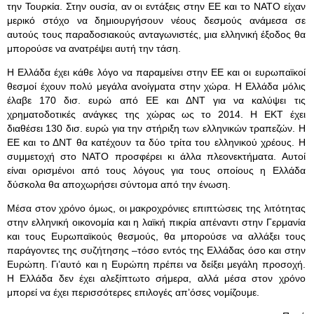
την Τουρκία. Στην ουσία, αν οι εντάξεις στην ΕΕ και το ΝΑΤΟ είχαν
μερικό στόχο να δημιουργήσουν νέους δεσμούς ανάμεσα σε
αυτούς τους παραδοσιακούς ανταγωνιστές, μια ελληνική έξοδος θα
μπορούσε να ανατρέψει αυτή την τάση.
Η Ελλάδα έχει κάθε λόγο να παραμείνει στην ΕΕ και οι ευρωπαϊκοί
θεσμοί έχουν πολύ μεγάλα ανοίγματα στην χώρα. Η Ελλάδα μόλις
έλαβε 170 δισ. ευρώ από ΕΕ και ΔΝΤ για να καλύψει τις
χρηματοδοτικές ανάγκες της χώρας ως το 2014. Η ΕΚΤ έχει
διαθέσει 130 δισ. ευρώ για την στήριξη των ελληνικών τραπεζών. Η
ΕΕ και το ΔΝΤ θα κατέχουν τα δύο τρίτα του ελληνικού χρέους. Η
συμμετοχή στο ΝΑΤΟ προσφέρει κι άλλα πλεονεκτήματα. Αυτοί
είναι ορισμένοι από τους λόγους για τους οποίους η Ελλάδα
δύσκολα θα αποχωρήσει σύντομα από την ένωση.
Μέσα στον χρόνο όμως, οι μακροχρόνιες επιπτώσεις της λιτότητας
στην ελληνική οικονομία και η λαϊκή πικρία απέναντι στην Γερμανία
και τους Ευρωπαϊκούς θεσμούς, θα μπορούσε να αλλάξει τους
παράγοντες της συζήτησης –τόσο εντός της Ελλάδας όσο και στην
Ευρώπη. Γι’αυτό και η Ευρώπη πρέπει να δείξει μεγάλη προσοχή.
Η Ελλάδα δεν έχει αλεξίπτωτο σήμερα, αλλά μέσα στον χρόνο
μπορεί να έχει περισσότερες επιλογές απ’όσες νομίζουμε.