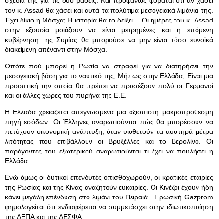
σχέδιά της για τις δύο βάσεις. Και προφανώς φοβάται ότι αν χάσει
τον κ. Assad θα χάσει και αυτά τα πολύτιμα μεσογειακά λιμάνια της.
Έχει δίκιο η Μόσχα; Η ιστορία θα το δείξει… Οι ημέρες του κ. Assad
στην εξουσία μοιάζουν να είναι μετρημένες και η επόμενη
κυβέρνηση της Συρίας θα μπορούσε να μην είναι τόσο ευνοϊκά
διακείμενη απέναντι στην Μόσχα.
Οπότε πού μπορεί η Ρωσία να στραφεί για να διατηρήσει την
μεσογειακή βάση για το ναυτικό της; Μήπως στην Ελλάδα; Είναι μια
προοπτική την οποία θα πρέπει να προσέξουν πολύ οι Γερμανοί
και οι άλλες χώρες του πυρήνα της Ε.Ε.
Η Ελλάδα χρειάζεται απεγνωσμένα μια αξιόπιστη μακροπρόθεσμη
πηγή εσόδων. Οι Έλληνες αναρωτιούνται πώς θα μπορέσουν να
πετύχουν οικονομική ανάπτυξη, όταν υιοθετούν τα αυστηρά μέτρα
λιτότητας που επιβάλλουν οι Βρυξέλλες και το Βερολίνο. Οι
παράγοντες του εξωτερικού αναρωτιούνται τι έχει να πουλήσει η
Ελλάδα.
Ενώ όμως οι δυτικοί επενδυτές οπισθοχωρούν, οι κρατικές εταιρίες
της Ρωσίας και της Κίνας αναζητούν ευκαιρίες. Οι Κινέζοι έχουν ήδη
κάνει μεγάλη επένδυση στο λιμάνι του Πειραιά. Η ρωσική Gazprom
φημολογείται ότι ενδιαφέρεται να συμμετάσχει στην ιδιωτικοποίηση
της ΔΕΠΑ και της ΔΕΣΦΑ.