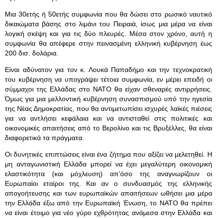
Μια 30ετής ή 50ετής συμφωνία που θα δώσει στο ρωσικό ναυτικό
δικαιώματα βάσης στο λιμάνι του Πειραιά, ίσως μια μέρα να είναι
λογική σκέψη και για τις δύο πλευρές. Μέσα στον χρόνο, αυτή η
συμφωνία θα απέφερε στην πεινασμένη ελληνική κυβέρνηση έως
200 δισ. δολάρια.
Είναι αδύνατον για τον κ. Λουκά Παπαδήμο και την τεχνοκρατική
του κυβέρνηση να υπογράψει τέτοια συμφωνία, εν μέρει επειδή οι
σύμμαχοι της Ελλάδας στο ΝΑΤΟ θα είχαν σθεναρές αντιρρήσεις.
Όμως για μια μελλοντική κυβέρνηση συνασπισμού υπό την ηγεσία
της Νέας Δημοκρατίας, που θα αντιμετωπίσει ισχυρές λαϊκές πιέσεις
για να αντλήσει κεφάλαια και να αντισταθεί στις πολιτικές και
οικονομικές απαιτήσεις από το Βερολίνο και τις Βρυξέλλες, θα είναι
διαφορετικά τα πράγματα.
Οι δυνητικές επιπτώσεις είναι ένα ζήτημα που αξίζει να μελετηθεί. Η
μη ανταγωνιστική Ελλάδα μπορεί να έχει μεγαλύτερη οικονομική
ελαστικότητα (και μόχλευση) απ’όσο της αναγνωρίζουν οι
Ευρωπαίοι εταίροι της. Και αν ο συνδυασμός της ελληνικής
απογοήτευσης και των ευρωπαϊκών απαιτήσεων ωθήσει μια μέρα
την Ελλάδα έξω από την Ευρωπαϊκή Ένωση, το ΝΑΤΟ θα πρέπει
να είναι έτοιμο για νέο γύρο εχθρότητας ανάμεσα στην Ελλάδα και