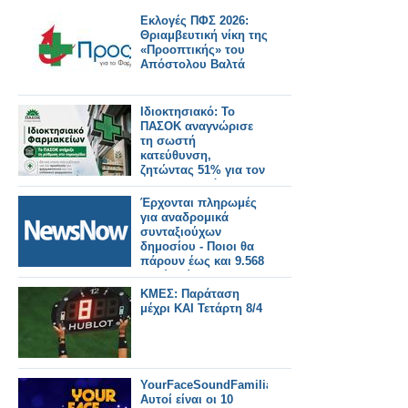
Εκλογές ΠΦΣ 2026:
Θριαμβευτική νίκη της
«Προοπτικής» του
Απόστολου Βαλτά
Ιδιοκτησιακό: Το
ΠΑΣΟΚ αναγνώρισε
τη σωστή
κατεύθυνση,
ζητώντας 51% για τον
φαρμακοποιό
Έρχονται πληρωμές
για αναδρομικά
συνταξιούχων
δημοσίου - Ποιοι θα
πάρουν έως και 9.568
ευρώ [πίνακες]
ΚΜΕΣ: Παράταση
μέχρι ΚΑΙ Τετάρτη 8/4
YourFaceSoundFamiliar:
Αυτοί είναι οι 10