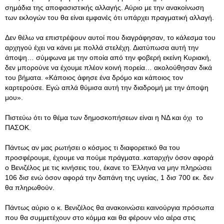
σημάδια της αποφασιστικής αλλαγής. Αύριο με την ανακοίνωση
των εκλογών του θα είναι εμφανές ότι υπάρχει πραγματική αλλαγή.
Δεν θέλω να επιστρέψουν αυτοί που διαγράφησαν, το κάλεσμα του
αρχηγού έχει να κάνει με πολλά στελέχη. Διατύπωσα αυτή την
άποψη… σύμφωνα με την οποία από την φοβερή εκείνη Κυριακή,
δεν μπορούνε να έχουμε πλέον κοινή πορεία… ακολούθησαν δικά
του βήματα. «Kάποιος άφησε ένα δρόμο και κάποιος τον
καρτερούσε. Eγώ απλά θύμισα αυτή την διαδρομή με την άποψη
μου».
Πιστεύω ότι το θέμα των δημοσκοπήσεων είναι η ΝΔ και όχι το
ΠΑΣΟΚ.
Πάντως αν μας ρωτήσει ο κόσμος τι διαφορετικό θα του
προσφέρουμε, έχουμε να πούμε πράγματα..καταρχήν όσον αφορά
ο Βενιζέλος με τις κινήσεις του, έκανε το Έλληνα να μην πληρώσει
106 δισ ενώ όσον αφορά την δαπάνη της υγείας, 1 δισ 700 εκ. δεν
θα πληρωθούν.
Πάντως αύριο ο κ. Βενιζέλος θα ανακοινώσει καινούργια πρόσωπα
που θα συμμετέχουν στο κόμμα και θα φέρουν νέο αέρα στις