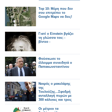
Top 10: Μέρη που δεν
σου επιτρέπει το
Google Maps να δεις!
Γιατί ο Einstein βγάζει
τη γλώσσα του; -
βίντεο -
Φούσκωσε το
έλλειμμα συνειδητά ο
Παπακωνσταντίνου
Νεκρός ο μακελάρης
της
Τουλούζης...Σφοδρή
ανταλλαγή πυρών με
300 κάλυκες και τρεις
τραυματίες
Οι μέτριοι τα