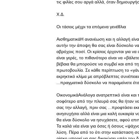
τις φιλίες σου αργά αλλά, όταν δημιουργή
Χ.Δ.
Οι τάσεις μέχρι τα επόμενα γενέθλια
ΑισθηματικάΗ ανανέωση και η αλλαγή είναι
αυτήν την άποψη θα σας είναι δύσκολο να
αβρόχοις ποσί. Οι κρίσεις έρχονται για να
είναι γερές, το πιθανότερο είναι να «βάλε
βέβαια θα μπορούσε να συμβεί και από τ
πρωτοβουλία. Σε κάθε περίπτωση το «γάν
εκρηκτικό κλίμα με απρόβλεπτες συνέπειες.
...πραγματικά δύσκολο να παραμείνετε έτσ
ΟικονομικάΑνάλογα ανατρεπτικό είναι και τ
σοφότερο από την πλευρά σας θα ήταν να 
σας την αλλαγή, πριν σας ...προφτάσει εκε
ανησυχήσει αλλά είναι μια καλή ευκαιρία 
θα είναι δύσκολο να ησυχάσετε, αφού επιπλ
Τα καλά νέα είναι για όσες ή όσους «ψάχν
λύση. Πέρα από το ότι στην κατάσταση σας
ρίσκο μπορεί να σας δικαιώσει υπέρ του δ