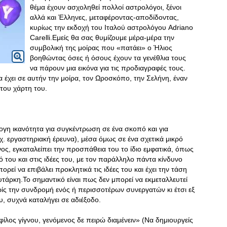
θέμα έχουν ασχοληθεί πολλοί αστρολόγοι, ξένοι
αλλά και Έλληνες, μεταφέροντας-αποδίδοντας,
κυρίως την εκδοχή του Ιταλού αστρολόγου Adriano
Carelli.Εμείς θα σας θυμίζουμε μέρα-μέρα την
συμβολική της μοίρας που «πατάει» ο Ήλιος
βοηθώντας όσες ή όσους έχουν τα γενέθλια τους
να πάρουν μια εικόνα για τις προδιαγραφές τους.
να έχει σε αυτήν την μοίρα, τον Ωροσκόπο, την Σελήνη, έναν
του χάρτη του.
ογη ικανότητα για συγκέντρωση σε ένα σκοπό και για
χ
. εργαστηριακή έρευνα), μέσα όμως σε ένα σχετικά μικρό
νος, εγκαταλείπει την προσπάθεια του το ίδιο εμφατικά, όπως
ό του και στις ιδέες του, με τον παράλληλο πάντα κίνδυνο
ρεί να επιβάλει προκλητικά τις ιδέες του και έχει την τάση
τάρκη.Το σημαντικό είναι πως δεν μπορεί να εκμεταλλευτεί
ς την συνδρομή ενός ή περισσοτέρων συνεργατών κι έτσι εξ
, συχνά καταλήγει σε αδιέξοδο.
ίλος γίγνου, γενόμενος δε πειρώ διαμένειν» (Να δημιουργείς