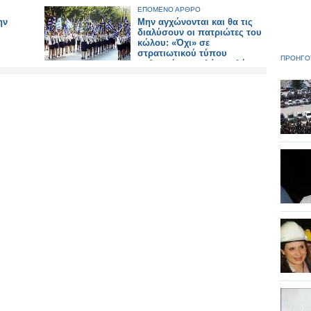
ΕΠΟΜΕΝΟ ΑΡΘΡΟ
ην
Μην αγχώνονται και θα τις
διαλύσουν οι πατριώτες του
κώλου: «Όχι» σε
στρατιωτικού τύπου
ΠΡΟΗΓΟ
μαθητικές παρελάσεις λέει η
Δημοκρατική Αριστερά