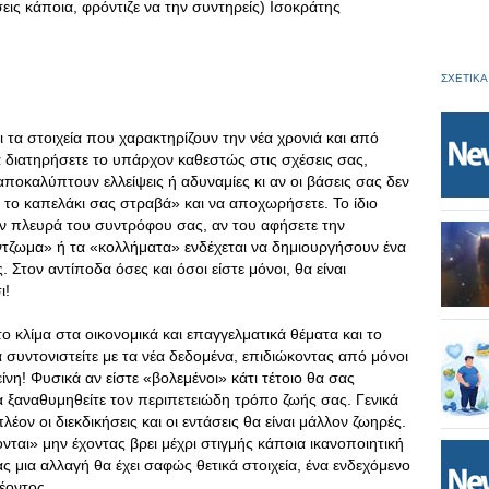
σεις κάποια, φρόντιζε να την συντηρείς) Ισοκράτης
ΣΧΕΤΙΚΑ
 τα στοιχεία που χαρακτηρίζουν την νέα χρονιά και από
 διατηρήσετε το υπάρχον καθεστώς στις σχέσεις σας,
 αποκαλύπτουν ελλείψεις ή αδυναμίες κι αν οι βάσεις σας δεν
τε το καπελάκι σας στραβά» και να αποχωρήσετε. Το ίδιο
ην πλευρά του συντρόφου σας, αν του αφήσετε την
τζωμα» ή τα «κολλήματα» ενδέχεται να δημιουργήσουν ένα
 Στον αντίποδα όσες και όσοι είστε μόνοι, θα είναι
ι!
ο κλίμα στα οικονομικά και επαγγελματικά θέματα και το
συντονιστείτε με τα νέα δεδομένα, επιδιώκοντας από μόνοι
ίνη! Φυσικά αν είστε «βολεμένοι» κάτι τέτοιο θα σας
να ξαναθυμηθείτε τον περιπετειώδη τρόπο ζωής σας. Γενικά
έον οι διεκδικήσεις και οι εντάσεις θα είναι μάλλον ζωηρές.
ονται» μην έχοντας βρει μέχρι στιγμής κάποια ικανοποιητική
 μια αλλαγή θα έχει σαφώς θετικά στοιχεία, ένα ενδεχόμενο
έοντος.