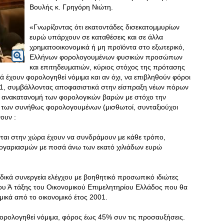
Βουλής κ. Γρηγόρη Νιώτη.
«Γνωρίζοντας ότι εκατοντάδες δισεκατομμυρίων
ευρώ υπάρχουν σε καταθέσεις και σε άλλα
χρηματοοικονομικά ή μη προϊόντα στο εξωτερικό,
Ελλήνων φορολογουμένων φυσικών προσώπων
και επιτηδευματιών, κύριος στόχος της πρότασης
τά έχουν φορολογηθεί νόμιμα και αν όχι, να επιβληθούν φόροι
01, συμβάλλοντας αποφασιστικά στην είσπραξη νέων πόρων
ν ανακατανομή των φορολογικών βαρών με στόχο την
 των συνήθως φορολογουμένων (μισθωτοί, συνταξιούχοι
ουν :
νται στην χώρα έχουν να συνδράμουν με κάθε τρόπο,
λογαριασμών με ποσά άνω των εκατό χιλιάδων ευρώ
ιδικά συνεργεία ελέγχου με βοηθητικό προσωπικό ιδιώτες
ου Ά τάξης του Οικονομικού Επιμελητηρίου Ελλάδος που θα
ικά από το οικονομικό έτος 2001.
φορολογηθεί νόμιμα, φόρος έως 45% συν τις προσαυξήσεις.