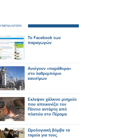
ΥΜΕΝΑ ΑΡΘΡΑ
Το Facebook των
παραγωγών
Ανοίγουν «παράθυρα»
στο λαθρεμπόριο
καυσίμων
Εκλεψαν χάλκινο μνημείο
που απεικονίζει τον
Πόντιο αντάρτη από
πλατεία στο Πέραμα
Ωρολογιακή βόμβα τα
ταμεία για τους