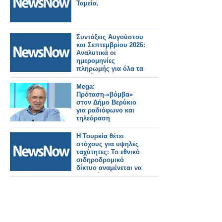
Ταμεία.
Συντάξεις Αυγούστου
και Σεπτεμβρίου 2026:
Αναλυτικά οι
ημερομηνίες
πληρωμής για όλα τα
Ταμεία.
Mega:
Πρόταση-«βόμβα»
στον Δήμο Βερύκιο
για ραδιόφωνο και
τηλεόραση
Η Τουρκία θέτει
στόχους για υψηλές
ταχύτητες: Το εθνικό
σιδηροδρομικό
δίκτυο αναμένεται να
αυξηθεί στα 28.590
χλμ. έως το 2053.