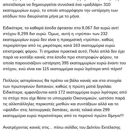
αποτέλεσμα να δημιουργείται συνολικά ένα «μαξιλάρι» 310
εκατομμυρίων ευρώ, το οποίο απορρόφησε την υστέρηση των
εσόδων που διευρύνεται μήνα με το μήνα.
Ειδικότερα, τα καθαρά έσοδα έφτασαν στα 8,067 δισ ευρώ αντί
στόχου 8,299 δισ ευρώ. Όμως, αυτή η «τρύπα» των 232
εκατομμυρίων ευρώ δεν είναι η πραγματική «τρύπα», καθώς
περιορίστηκε από τις μικρότερες κατά 163 εκατομμύρια ευρώ
επιστροφές φόρου. Τι σημαίνει πρακτικά αυτό; Πολύ απλά δεν έχει
παρά να κοιτάξει κανείς στα έσοδα προ επιστροφών φόρου, τα
οποία παρουσιάζουν υστέρηση 395 εκατομμυρίων ευρώ έναντι του
στόχου, ενώ είναι και 115 εκατομμύρια ευρώ λιγότερα από πέρσι!
Πολλούς αστερίσκους θα πρέπει να βάλει κανείς και στα στοιχεία
των πρωτογενών δαπανών, καθώς η πρώτη ματιά ξεγελάει.
Ειδικότερα, εμφανίζονται κατά 172 εκατομμύρια ευρώ λιγότερες από
το στόχο που είχε θέσει το υπουργείο Οικονομικών, ωστόσο παρά
τις αλλεπάλληλες περικοπές μισθών και συντάξεων αλλά και το
«ψαλίδι» στις λειτουργικές δαπάνες, αυτές τελικά είναι 299
εκατομμύρια ευρώ περισσότερες από το περσινό πρώτο δίμηνο!!!
Ανατρέχοντας κανείς στις... πίσω σελίδες του Δελτίου Εκτέλεσης