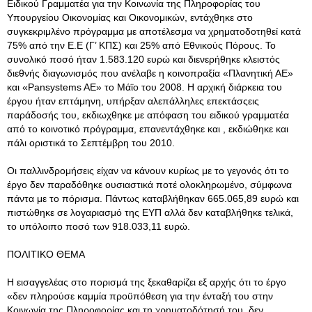
Ειδικού Γραμματέα για την Κοινωνία της Πληροφορίας του
Υπουργείου Οικονομίας και Οικονομικών, εντάχθηκε στο
συγκεκριμλένο πρόγραμμα με αποτέλεσμα να χρηματοδοτηθεί κατά
75% από την Ε.Ε (Γ’ ΚΠΣ) και 25% από Εθνικούς Πόρους. Το
συνολικό ποσό ήταν 1.583.120 ευρώ και διενερήθηκε κλειστός
διεθνής διαγωνισμός που ανέλαβε η κοινοπραξία «Πλανητική ΑΕ»
και «Pansystems AE» το Μάϊο του 2008. Η αρχική διάρκεια του
έργου ήταν επτάμηνη, υπήρξαν αλεπάλληλες επεκτάσςεις
παράδοσής του, εκδιωχθηκε με απόφαση του ειδικού γραμματέα
από το κοινοτικό πρόγραμμα, επανεντάχθηκε και , εκδιώθηκε και
πάλι οριστικά το Σεπτέμβρη του 2010.
Οι παλλινδρομήσεις είχαν να κάνουν κυρίως με το γεγονός ότι το
έργο δεν παραδόθηκε ουσιαστικά ποτέ ολοκληρωμένο, σύμφωνα
πάντα με το πόρισμα. Πάντως καταβλήθηκαν 665.065,89 ευρώ και
πιστώθηκε σε λογαριασμό της ΕΥΠ αλλά δεν καταβλήθηκε τελικά,
το υπόλοιπο ποσό των 918.033,11 ευρώ.
ΠΟΛΙΤΙΚΟ ΘΕΜΑ
Η εισαγγελέας στο πορισμά της ξεκαθαρίζει εξ αρχής ότι το έργο
«δεν πληρούσε καμμία προϋπόθεση για την ένταξή του στην
Κοινωνία της Πληροφορίας και τη χρηματοδότησή του, δεν