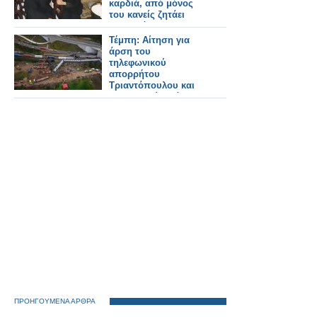
καρδιά, από μόνος
του κανείς ζητάει
περισσότερο
Τέμπη: Αίτηση για
άρση του
τηλεφωνικού
απορρήτου
Τριαντόπουλου και
Αγοραστού από τον
Νίκο Πλακιά
ΠΡΟΗΓΟΥΜΕΝΑ ΑΡΘΡΑ