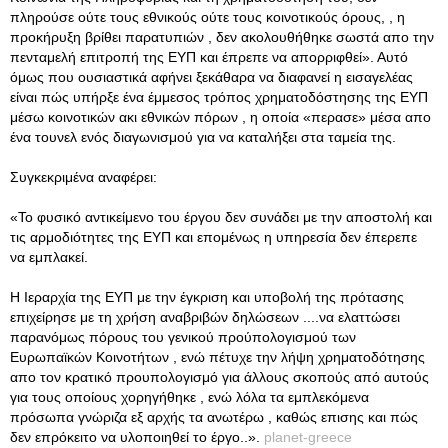
πληρούσε ούτε τους εθνικούς ούτε τους κοινοτικούς όρους, , η
προκήρυξη βρίθει παρατυπιών , δεν ακολουθήθηκε σωστά απο την
πενταμελή επιτροπή της ΕΥΠ και έπρεπε να απορριφθεί». Αυτό
όμως που ουσιαστικά αφήνει ξεκάθαρα να διαφανεί η εισαγελέας
είναι πώς υπήρξε ένα έμμεσος τρόπος χρηματοδόστησης της ΕΥΠ
μέσω κοινοτικών ακι εθνικών πόρων , η οποία «περασε» μέσα απο
ένα τουνελ ενός διαγωνισμού για να καταλήξει στα ταμεία της.
Συγκεκριμένα αναφέρει:
«Το φυσικό αντικείμενο του έργου δεν συνάδει με την αποστολή και
τις αρμοδιότητες της ΕΥΠ και επομένως η υπηρεσία δεν έπερεπε
να εμπλακεί.
Η Ιεραρχία της ΕΥΠ με την έγκριση και υποβολή της πρότασης
επιχείρησε με τη χρήση αναβριβών δηλώσεων ....να ελαττώσει
παρανόμως πόρους του γενικού προύπολογισμού των
Ευρωπαϊκών Κοινοτήτων , ενώ πέτυχε την λήψη χρηματοδότησης
απο τον κρατικό προυπολογισμό για άλλους σκοπούς από αυτούς
για τους οποίους χορηγήθηκε , ενώ λόλα τα εμπλεκόμενα
πρόσωπα γνώριζα εξ αρχής τα ανωτέρω , καθώς επισης και πώς
δεν επρόκειτο να υλοποιηθεί το έργο..».
planet-greece