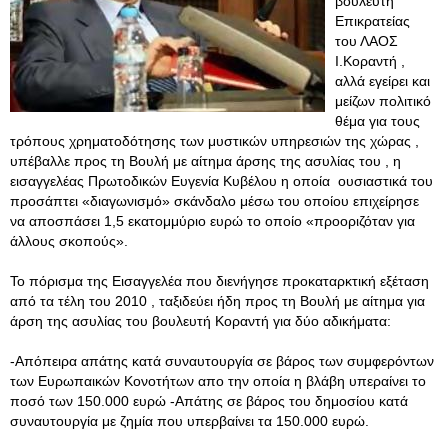
βουλευτή
Επικρατείας
του ΛΑΟΣ
Ι.Κοραντή ,
αλλά εγείρει και
μείζων πολιτικό
θέμα για τους
τρόπους χρηματοδότησης των μυστικών υπηρεσιών της χώρας ,
υπέβαλλε προς τη Βουλή με αίτημα άρσης της ασυλίας του , η
εισαγγελέας Πρωτοδικών Ευγενία Κυβέλου η οποία ουσιαστικά του
προσάπτει «διαγωνισμό» σκάνδαλο μέσω του οποίου επιχείρησε
να αποσπάσει 1,5 εκατομμύριο ευρώ το οποίο «προοριζόταν για
άλλους σκοπούς».
Το πόρισμα της Εισαγγελέα που διενήγησε προκαταρκτική εξέταση
από τα τέλη του 2010 , ταξιδεύει ήδη προς τη Βουλή με αίτημα για
άρση της ασυλίας του βουλευτή Κοραντή για δύο αδικήματα:
-Απόπειρα απάτης κατά συναυτουργία σε βάρος των συμφερόντων
των Ευρωπαικών Κονοτήτων απο την οποία η βλάβη υπεραίνει το
ποσό των 150.000 ευρώ -Απάτης σε βάρος του δημοσίου κατά
συναυτουργία με ζημία που υπερβαίνει τα 150.000 ευρώ.