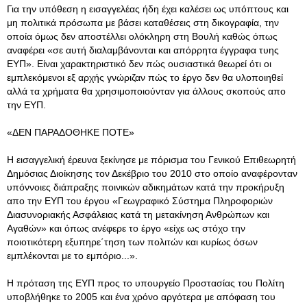
Για την υπόθεση η εισαγγελέας ήδη έχει καλέσει ως υπόπτους και
μη πολιτικά πρόσωπα με βάσει καταθέσεις στη δικογραφία, την
οποία όμως δεν αποστέλλει ολόκληρη στη Βουλή καθώς όπως
αναφέρει «σε αυτή διαλαμβάνονται και απόρρητα έγγραφα τυης
ΕΥΠ». Είναι χαρακτηριστικό δεν πώς ουσιαστικά θεωρεί ότι οι
εμπλεκόμενοι εξ αρχής γνώριζαν πώς το έργο δεν θα υλοποιηθεί
αλλά τα χρήματα θα χρησιμοποιούνταν για άλλους σκοπούς απο
την ΕΥΠ.
«ΔΕΝ ΠΑΡΑΔΟΘΗΚΕ ΠΟΤΕ»
Η εισαγγελική έρευνα ξεκίνησε με πόρισμα του Γενικού Επιθεωρητή
Δημόσιας Διοίκησης τον Δεκέβριο του 2010 στο οποίο αναφέρονταν
υπόννοιες διάπραξης ποινικών αδικημάτων κατά την προκήρυξη
απο την ΕΥΠ του έργου «Γεωγραφικό Σύστημα Πληροφοριών
Διασυνοριακής Ασφάλειας κατά τη μετακίνηση Ανθρώπων και
Αγαθών» και όπως ανέφερε το έργο «είχε ως στόχο την
ποιοτικότερη εξυπηρε΄τηση των πολιτών και κυρίως όσων
εμπλέκονται με το εμπόριο...».
Η πρόταση της ΕΥΠ προς το υπουργείο Προστασίας του Πολίτη
υποβλήθηκε το 2005 και ένα χρόνο αργότερα με απόφαση του