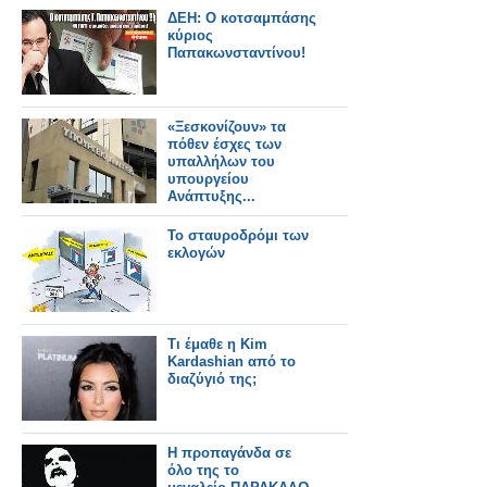
ΔΕΗ: O κοτσαμπάσης
κύριος
Παπακωνσταντίνου!
«Ξεσκονίζουν» τα
πόθεν έσχες των
υπαλλήλων του
υπουργείου
Ανάπτυξης...
Το σταυροδρόμι των
εκλογών
Τι έμαθε η Kim
Kardashian από το
διαζύγιό της;
Η προπαγάνδα σε
όλο της το