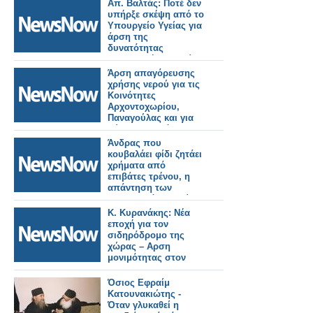
Απ. Βαλτάς: Ποτέ δεν
υπήρξε σκέψη από το
Υπουργείο Υγείας για
άρση της
δυνατότητας
επιστροφής εμβολίων
Άρση απαγόρευσης
χρήσης νερού για τις
Κοινότητες
Αρχοντοχωρίου,
Παναγούλας και για
Λύσιμο, Παλιόβαρκα.
Άνδρας που
κουβαλάει φίδι ζητάει
χρήματα από
επιβάτες τρένου, η
απάντηση των
σιδηροδρόμων! Βίντο
Κ. Κυρανάκης: Νέα
εποχή για τον
σιδηρόδρομο της
χώρας – Αρση
μονιμότητας στον
ΟΣΕ
Όσιος Εφραίμ
Κατουνακιώτης -
Όταν γλυκαθεί η