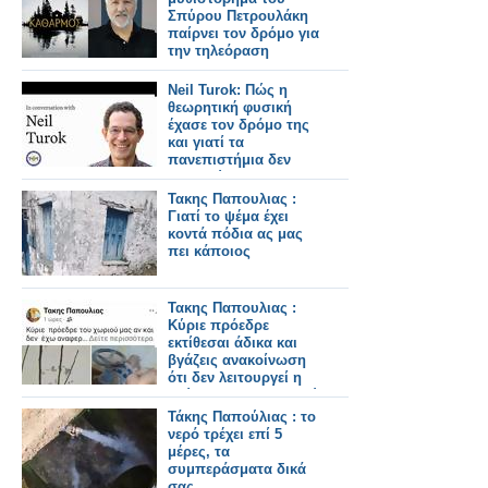
Σπύρου Πετρουλάκη
παίρνει τον δρόμο για
την τηλεόραση
Neil Turok: Πώς η
θεωρητική φυσική
έχασε τον δρόμο της
και γιατί τα
πανεπιστήμια δεν
ενθαρρύνουν την
πρωτοτυπία
Τακης Παπουλιας :
Γιατί το ψέμα έχει
κοντά πόδια ας μας
πει κάποιος
Τακης Παπουλιας :
Κύριε πρόεδρε
εκτίθεσαι άδικα και
βγάζεις ανακοίνωση
ότι δεν λειτουργεί η
γεώτρηση του χωριού
μας
Τάκης Παπούλιας : το
νερό τρέχει επί 5
μέρες, τα
συμπεράσματα δικά
σας