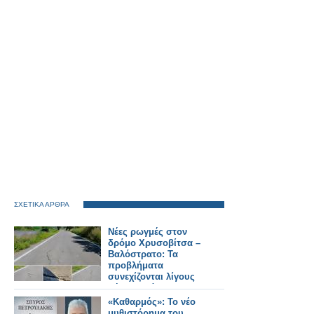
ΣΧΕΤΙΚΑ ΑΡΘΡΑ
Νέες ρωγμές στον
δρόμο Χρυσοβίτσα –
Βαλόστρατο: Τα
προβλήματα
συνεχίζονται λίγους
μήνες μετά την
ασφαλτόστρωση
«Καθαρμός»: Το νέο
μυθιστόρημα του