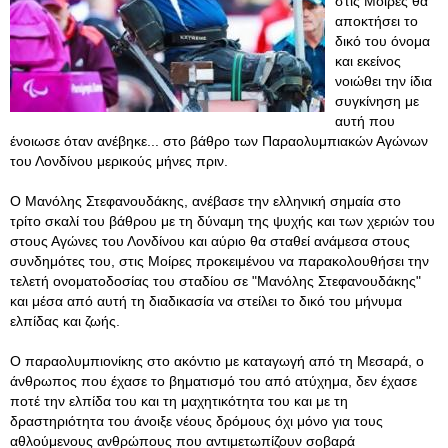
στις Μοίρες θα
αποκτήσει το
δικό του όνομα
και εκείνος
νοιώθει την ίδια
συγκίνηση με
αυτή που
ένοιωσε όταν ανέβηκε... στο βάθρο των Παραολυμπιακών Αγώνων
του Λονδίνου μερικούς μήνες πριν.
Ο Μανόλης Στεφανουδάκης, ανέβασε την ελληνική σημαία στο
τρίτο σκαλί του βάθρου με τη δύναμη της ψυχής και των χεριών του
στους Αγώνες του Λονδίνου και αύριο θα σταθεί ανάμεσα στους
συνδημότες του, στις Μοίρες προκειμένου να παρακολουθήσει την
τελετή ονοματοδοσίας του σταδίου σε "Μανόλης Στεφανουδάκης"
και μέσα από αυτή τη διαδικασία να στείλει το δικό του μήνυμα
ελπίδας και ζωής.
Ο παραολυμπιονίκης στο ακόντιο με καταγωγή από τη Μεσαρά, ο
άνθρωπος που έχασε το βηματισμό του από ατύχημα, δεν έχασε
ποτέ την ελπίδα του και τη μαχητικότητα του και με τη
δραστηριότητα του άνοιξε νέους δρόμους όχι μόνο για τους
αθλούμενους ανθρώπους που αντιμετωπίζουν σοβαρά