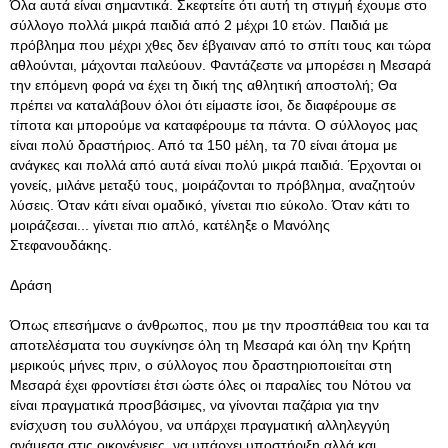
Όλα αυτά είναι σημαντικά. Σκεφτείτε ότι αυτή τη στιγμή έχουμε στο
σύλλογο πολλά μικρά παιδιά από 2 μέχρι 10 ετών. Παιδιά με
πρόβλημα που μέχρι χθες δεν έβγαιναν από το σπίτι τους και τώρα
αθλούνται, μάχονται παλεύουν. Φαντάζεστε να μπορέσει η Μεσαρά
την επόμενη φορά να έχει τη δική της αθλητική αποστολή; Θα
πρέπει να καταλάβουν όλοι ότι είμαστε ίσοι, δε διαφέρουμε σε
τίποτα και μπορούμε να καταφέρουμε τα πάντα. Ο σύλλογος μας
είναι πολύ δραστήριος. Από τα 150 μέλη, τα 70 είναι άτομα με
ανάγκες και πολλά από αυτά είναι πολύ μικρά παιδιά. Έρχονται οι
γονείς, μιλάνε μεταξύ τους, μοιράζονται το πρόβλημα, αναζητούν
λύσεις. Όταν κάτι είναι ομαδικό, γίνεται πιο εύκολο. Όταν κάτι το
μοιράζεσαι... γίνεται πιο απλό, κατέληξε ο Μανόλης
Στεφανουδάκης.
Δράση
Όπως επεσήμανε ο άνθρωπος, που με την προσπάθεια του και τα
αποτελέσματα του συγκίνησε όλη τη Μεσαρά και όλη την Κρήτη
μερικούς μήνες πριν, ο σύλλογος που δραστηριοποιείται στη
Μεσαρά έχει φροντίσει έτσι ώστε όλες οι παραλίες του Νότου να
είναι πραγματικά προσβάσιμες, να γίνονται παζάρια για την
ενίσχυση του συλλόγου, να υπάρχει πραγματική αλληλεγγύη
ανάμεσα στις οικογένειες, να υπάρχει υποστήριξη αλλά και