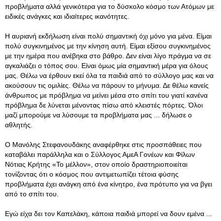
προβλήματα αλλά γενικότερα για το δύσκολο κόσμο των Ατόμων με
ειδικές ανάγκες και ιδιαίτερες ικανότητες.
Η αυριανή εκδήλωση είναι πολύ σημαντική όχι μόνο για μένα. Είμαι
πολύ συγκινημένος με την κίνηση αυτή. Είμαι εξίσου συγκινημένος
με την ημέρα που ανέβηκα στο βάθρο. Δεν είναι λίγο πράγμα να σε
αγκαλιάζει ο τόπος σου. Είναι όμως μία σημαντική μέρα για όλους
μας. Θέλω να έρθουν εκεί όλα τα παιδιά από το σύλλογο μας και να
ακούσουν τις ομιλίες. Θέλω να πάρουν το μήνυμα. Δε θέλω κανείς
άνθρωπος με πρόβλημα να μείνει μέσα στο σπίτι του γιατί κανένα
πρόβλημα δε λύνεται μένοντας πίσω από κλειστές πόρτες. Όλοι
μαζί μπορούμε να λύσουμε τα προβλήματα μας ... δήλωσε ο
αθλητής.
Ο Μανόλης Στεφανουδάκης αναφέρθηκε στις προσπάθειες που
καταβάλει παράλληλα και ο Σύλλογος ΑμεΑ Γονέων και Φίλων
Νότιας Κρήτης «Το μέλλον», στον οποίο δραστηριοποιείται
τονίζοντας ότι ο κόσμος που αντιμετωπίζει τέτοια φύσης
προβλήματα έχει ανάγκη από ένα κίνητρο, ένα πρότυπο για να βγει
από το σπίτι του.
Εγώ είχα δει τον Καπελάκη, κάποια παιδιά μπορεί να δουν εμένα ...