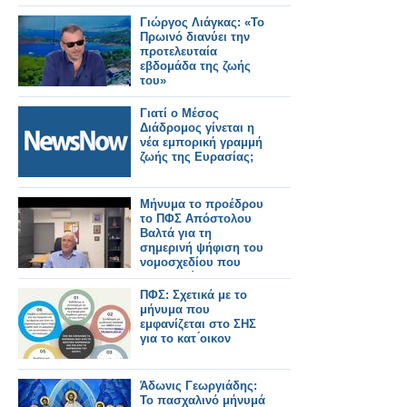
Γιώργος Λιάγκας: «Το
Πρωινό διανύει την
προτελευταία
εβδομάδα της ζωής
του»
Γιατί ο Μέσος
Διάδρομος γίνεται η
νέα εμπορική γραμμή
ζωής της Ευρασίας;
Μήνυμα το προέδρου
το ΠΦΣ Απόστολου
Βαλτά για τη
σημερινή ψήφιση του
νομοσχεδίου που
κατοχυρώνει τα
φαρμακεία μας
ΠΦΣ: Σχετικά με το
μήνυμα που
εμφανίζεται στο ΣΗΣ
για το κατ ́οικον
Άδωνις Γεωργιάδης:
Το πασχαλινό μήνυμά