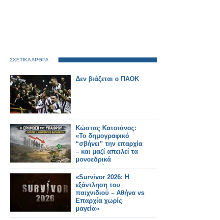
ΣΧΕΤΙΚΑ ΑΡΘΡΑ
Δεν βιάζεται ο ΠΑΟΚ
Κώστας Κατσιάνος:
«Το δημογραφικό
“σβήνει” την επαρχία
– και μαζί απειλεί τα
μονοεδρικά
φαρμακεία» (video)
«Survivor 2026: Η
εξάντληση του
παιχνιδιού – Αθήνα vs
Επαρχία χωρίς
μαγεία»