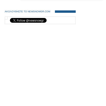
ανατροπής!
ΑΚΟΛΟΥΘΗΣΤΕ ΤΟ NEWSNOWGR.COM