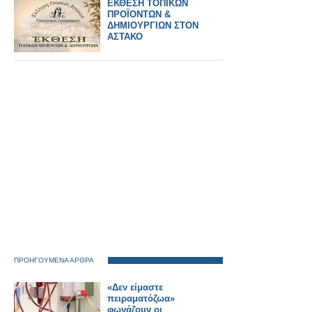
ΠΦΣ!
ΕΚΘΕΣΗ ΤΟΠΙΚΩΝ
ΠΡΟΪΟΝΤΩΝ &
ΔΗΜΙΟΥΡΓΙΩΝ ΣΤΟΝ
ΑΣΤΑΚΟ
ΠΡΟΗΓΟΥΜΕΝΑ ΑΡΘΡΑ
«Δεν είμαστε
πειραματόζωα»
φωνάζουν οι