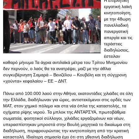
Η επιβλητική
εργατική λαϊκή
κινητοποίηση,
με την 48ωρη
πανελλαδική
πανεργατική
απεργία και τις
τεράστιες
διαδηλώσεις,
έστειλαν
καθαρό μήνυμα Τα άγρια αντιλαϊκά μέτρα του Τρίτου Μνημονίου
δεν περνούν, ο λαός θα τα ανατρέψει, μαζί με την άθλια
συγκυβέρνηση Σαμαρά – Βενιζέλου – Κουβέλη και τη σύγχρονη
«χούντα» κεφαλαίου – ΕΕ – ΔΝΤ.
Πάνω από 100.000 λαού στην Αθήνα, εκατοντάδες χιλιάδες σε όλη
την Ελλάδα, διαδήλωναν για ώρες, αντιστεκόμενοι στις ορδές των
ΜΑΤ, στον χημικό πόλεμο και στα νέα όπλα της καταστολής, τα
οχήματα ρίψης νερού. Τα μπλοκ της ΑΝΤΑΡΣΥΑ, πρωτοβάθμια
σωματεία, φοιτητικοί σύλλογοι, χιλιάδες εργαζομένων και νέων,
υπερασπίστηκαν μπροστά στην Βουλή μαχητικά το δικαίωμα στη
διαδήλωση, περιφρουρώντας την κινητοποίηση από την κρατική
καταστολή. Ιδιαίτερη σημασία έχει ότι στη χθεσινή διαδήλωση