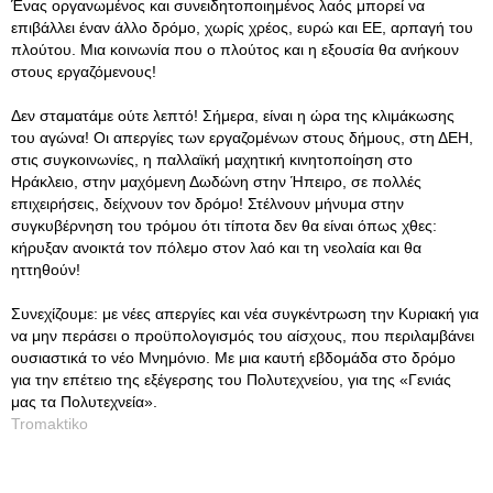
Ένας οργανωμένος και συνειδητοποιημένος λαός μπορεί να
επιβάλλει έναν άλλο δρόμο, χωρίς χρέος, ευρώ και ΕΕ, αρπαγή του
πλούτου. Μια κοινωνία που ο πλούτος και η εξουσία θα ανήκουν
στους εργαζόμενους!
Δεν σταματάμε ούτε λεπτό! Σήμερα, είναι η ώρα της κλιμάκωσης
του αγώνα! Οι απεργίες των εργαζομένων στους δήμους, στη ΔΕΗ,
στις συγκοινωνίες, η παλλαϊκή μαχητική κινητοποίηση στο
Ηράκλειο, στην μαχόμενη Δωδώνη στην Ήπειρο, σε πολλές
επιχειρήσεις, δείχνουν τον δρόμο! Στέλνουν μήνυμα στην
συγκυβέρνηση του τρόμου ότι τίποτα δεν θα είναι όπως χθες:
κήρυξαν ανοικτά τον πόλεμο στον λαό και τη νεολαία και θα
ηττηθούν!
Συνεχίζουμε: με νέες απεργίες και νέα συγκέντρωση την Κυριακή για
να μην περάσει ο προϋπολογισμός του αίσχους, που περιλαμβάνει
ουσιαστικά το νέο Μνημόνιο. Με μια καυτή εβδομάδα στο δρόμο
για την επέτειο της εξέγερσης του Πολυτεχνείου, για της «Γενιάς
μας τα Πολυτεχνεία».
Tromaktiko