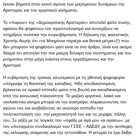
έγιναν βήματα στον κοινό αγώνα των μαχόμενων δυνάμεων της
Αριστεράς και του εργατικού κινήματος.
Το «παρών» της «Δημοκρατικής Αριστεράς» αποτελεί φύλο συκής,
εφόσον θα ψηφίσουν τον προϋπολογισμό και συνεχίζουν να
στηρίζουν πολιτικά την συγκυβέρνηση. Η δήλωση της φασιστικής
Χρυσής Αυγής ότι «το Μνημόνιο περιέχει και θετικά μέτρα»(!) που
δεν μπορούν να ψηφίσουν γιατί είναι σε ένα άρθρο, είναι ένα ακόμα
δείγμα ότι αποτελεί την πιο μαύρη δύναμη του συστήματος και του
μνημονίου στην μάχη ενάντια στους εργαζόμενους και την
Αριστερά.
Η κυβέρνηση της τρόικας εσωτερικού με τη χθεσινή ψηφοφορία
υπέγραψε τη θανατική της καταδίκη. Ήδη αποδεκατισμένη,
βρίσκεται σε οριακό επίπεδο μέσα στη βουλή και καταδικασμένη
από την κοινωνική πλειονότητα. Το μαζικό εργατικό, λαϊκό και
νεολαιίστικο κίνημα μπορεί να την ανατρέψει, κλιμακώνοντας τον
αγώνα του και ανεβάζοντας σε ανώτερο επίπεδο την
πολιτικοποίησή του, την μαχητικότητά του και τις μορφές πάλης
του. Σε ρήξη με τις λογικές του «σφάξε με αγά μου να αγιάσω», με
τον υποταγμένο συνδικαλισμό των ΓΣΕΕ – ΑΔΕΔΥ, με την αντίληψη
της εκλογικής αναμονής και την ηττοπάθεια. Η ιστορία το έχει δείξει: