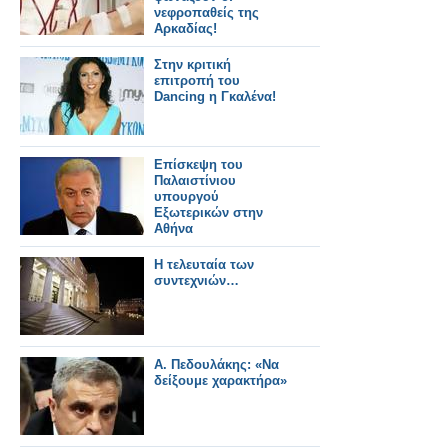
νεφροπαθείς της
Αρκαδίας!
Στην κριτική
επιτροπή του
Dancing η Γκαλένα!
Επίσκεψη του
Παλαιστίνιου
υπουργού
Εξωτερικών στην
Αθήνα
Η τελευταία των
συντεχνιών…
Α. Πεδουλάκης: «Να
δείξουμε χαρακτήρα»