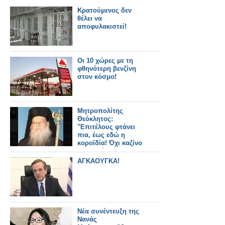
Κρατούμενος δεν
θέλει να
αποφυλακιστεί!
Οι 10 χώρες με τη
φθηνότερη βενζίνη
στον κόσμο!
Μητροπολίτης
Θεόκλητος:
"Επιτέλους φτάνει
πια, έως εδώ η
κοροϊδία! Όχι καζίνο
στη Φλώρινα"
ΑΓΚΑΟΥΓΚΑ!
Νέα συνέντευξη της
Νανάς