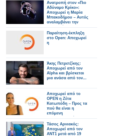
Ανατροπή στον «Πιο
Αδύναμο Κρίκο»:
Αποχωρεί η Μαρία
Μπακοδήμου – Αυτός
αναλαμβάνει την
παρουσίαση
Παραίτηση-έκπληξη
στο Open: Αποχωρεί
η
Άκης Πετρετζίκης:
Αποχωρεί από τον
Alpha και βρίσκεται
μια ανάσα από τον...
Αποχωρεί από το
OPEN η Ζέτα
Κατωπόδη – Προς τα
πού θα είναι η
επόμενη
επαγγελματική της
στέγη; - Όλο το
Τάσος Αρνιακός:
ρεπορτάζ
Αποχωρεί από τον
ΑΝΤ1 μετά από 19