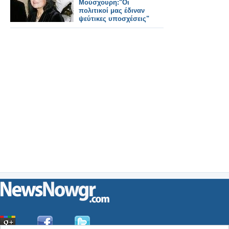
Μούσχουρη:"Οι
πολιτικοί μας έδιναν
ψεύτικες υποσχέσεις"