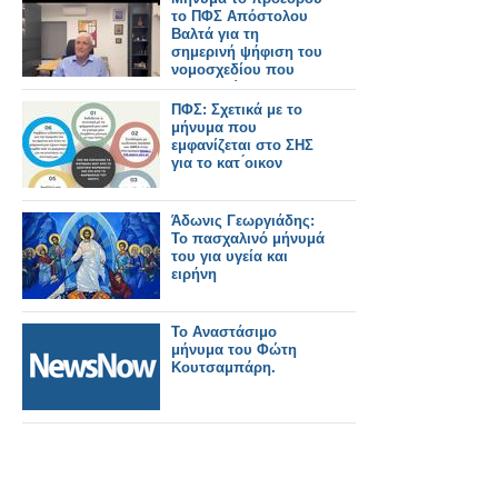
δραστηριοποιηθούν
το ΠΦΣ Απόστολου
στην κατασκευή
Βαλτά για τη
τροχαίου υλικού στη
σημερινή ψήφιση του
χώρα.
νομοσχεδίου που
κατοχυρώνει τα
φαρμακεία μας
ΠΦΣ: Σχετικά με το
μήνυμα που
εμφανίζεται στο ΣΗΣ
για το κατ ́οικον
Άδωνις Γεωργιάδης:
Το πασχαλινό μήνυμά
του για υγεία και
ειρήνη
Το Αναστάσιμο
μήνυμα του Φώτη
Κουτσαμπάρη.