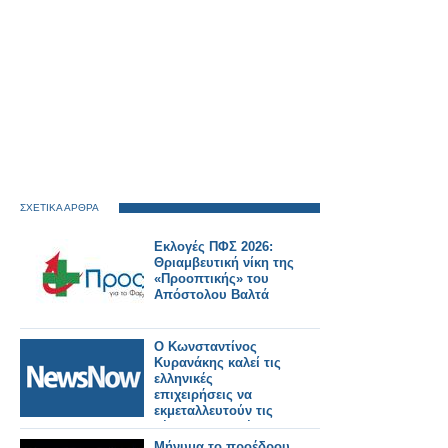
ΣΧΕΤΙΚΑ ΑΡΘΡΑ
Εκλογές ΠΦΣ 2026:
Θριαμβευτική νίκη της
«Προοπτικής» του
Απόστολου Βαλτά
Ο Κωνσταντίνος
Κυρανάκης καλεί τις
ελληνικές
επιχειρήσεις να
εκμεταλλευτούν τις
νέες προοπτικές και
να
Μήνυμα το προέδρου