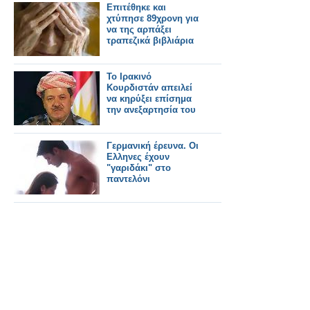
Επιτέθηκε και
χτύπησε 89χρονη για
να της αρπάξει
τραπεζικά βιβλιάρια
Το Ιρακινό
Κουρδιστάν απειλεί
να κηρύξει επίσημα
την ανεξαρτησία του
Γερμανική έρευνα. Οι
Ελληνες έχουν
"γαριδάκι" στο
παντελόνι