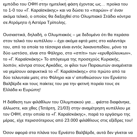
εμπόδιο του ΟΦΗ στην ημιτελική φάση έχοντας ως… προίκα του
το 1-0 του «Γ. Καραϊσκάκης» και να δώσει το «παρών» σ’ έναν
ακόμα τελικό, ο οποίος θα διεξαχθεί στο Ολυμπιακό Στάδιο κόντρα
σε Ατρόμητο ή Αστέρα Τρίπολης.
Ουσιαστικά, δηλαδή, ο Ολυμπιακός – με δεδομένο ότι θα περάσει
στον τελικό του κυπέλλου – έχει ακόμα εφτά ματς στο καλεντάρι
του, από τα οποία τα τέσσερα είναι εντός λεκανοπεδίου, μόνο τα
δύο ωστόσο, είναι στο Φάληρο, στο «σπίτι» των «ερυθρόλευκων»,
το «Γ. Καραϊσκάκης» Το απόγευμα της προσεχούς Κυριακής,
λοιπόν, κόντρα στους Αρκάδες, οι φίλοι των Πειραιωτών αναμένεται
να γεμίσουν ασφυκτικά το «Γ. Καραϊσκάκης» στο πρώτο από τα
δύο τελευταία ματς στο Φάληρο και ν’ αποθεώσουν τον Ερνέστο
Βαλβέρδε και τους παίκτες του για την φετινή πορεία τους σε
Ελλάδα κι Ευρώπη!
Η διάθεση των φιλάθλων του Ολυμπιακού για… φιέστα διαφάνηκε,
άλλωστε, και χθες (Τετάρτη, 21/03) στην αναμέτρηση κυπέλλου με
τον ΟΦΗ, στην οποία το «Γ. Καραϊσκάκης», παρά το εργάσιμο της
μέρας, είχε περισσότερους από 23.000 φιλάθλους στις εξέδρες του!
Όσον αφορά στα πλάνα του Ερνέστο Βαλβέρδε, αυτά δεν γίνεται να