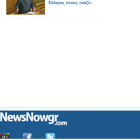
Έλληνες στους «ναζί»