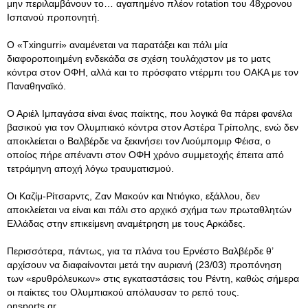
μην περιλαμβάνουν το… αγαπημένο πλέον rotation του 48χρονου
Ισπανού προπονητή.
Ο «Txingurri» αναμένεται να παρατάξει και πάλι μία
διαφοροποιημένη ενδεκάδα σε σχέση τουλάχιστον με το ματς
κόντρα στον ΟΦΗ, αλλά και το πρόσφατο ντέρμπι του ΟΑΚΑ με τον
Παναθηναϊκό.
Ο Αριέλ Ιμπαγάσα είναι ένας παίκτης, που λογικά θα πάρει φανέλα
βασικού για τον Ολυμπιακό κόντρα στον Αστέρα Τρίπολης, ενώ δεν
αποκλείεται ο Βαλβέρδε να ξεκινήσει τον Λιούμπομιρ Φέισα, ο
οποίος πήρε απέναντι στον ΟΦΗ χρόνο συμμετοχής έπειτα από
τετράμηνη αποχή λόγω τραυματισμού.
Οι Καζίμ-Ρίτσαρντς, Ζαν Μακούν και Ντιόγκο, εξάλλου, δεν
αποκλείεται να είναι και πάλι στο αρχικό σχήμα των πρωταθλητών
Ελλάδας στην επικείμενη αναμέτρηση με τους Αρκάδες.
Περισσότερα, πάντως, για τα πλάνα του Ερνέστο Βαλβέρδε θ’
αρχίσουν να διαφαίνονται μετά την αυριανή (23/03) προπόνηση
των «ερυθρόλευκων» στις εγκαταστάσεις του Ρέντη, καθώς σήμερα
οι παίκτες του Ολυμπιακού απόλαυσαν το ρεπό τους.
onsports.gr