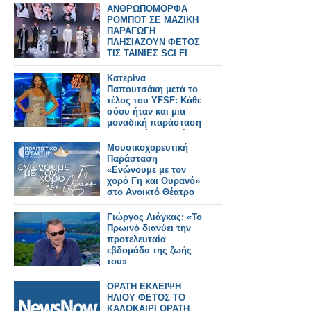
ΑΝΘΡΩΠΟΜΟΡΦΑ
ΡΟΜΠΟΤ ΣΕ ΜΑΖΙΚΗ
ΠΑΡΑΓΩΓΗ
ΠΛΗΣΙΑΖΟΥΝ ΦΕΤΟΣ
ΤΙΣ ΤΑΙΝΙΕΣ SCI FI
Κατερίνα
Παπουτσάκη μετά το
τέλος του YFSF: Κάθε
σόου ήταν και μια
μοναδική παράσταση
που ξεχείλιζε ταλέντο
Μουσικοχορευτική
Παράσταση
«Ενώνουμε με τον
χορό Γη και Ουρανό»
στο Ανοικτό Θέατρο
Λιμανιού
Γιώργος Λιάγκας: «Το
Πρωινό διανύει την
προτελευταία
εβδομάδα της ζωής
του»
ΟΡΑΤΗ ΕΚΛΕΙΨΗ
ΗΛΙΟΥ ΦΕΤΟΣ ΤΟ
ΚΑΛΟΚΑΙΡΙ ΟΡΑΤΗ