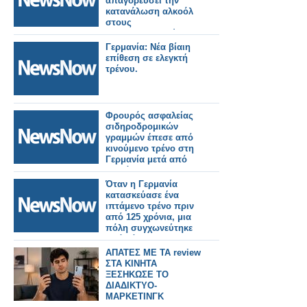
απαγορεύσει την
κατανάλωση αλκοόλ
στους
σιδηροδρομικούς
σταθμούς στη
Γερμανία: Νέα βίαιη
Γερμανία.
επίθεση σε ελεγκτή
τρένου.
Φρουρός ασφαλείας
σιδηροδρομικών
γραμμών έπεσε από
κινούμενο τρένο στη
Γερμανία μετά από
διαμάχη.
Όταν η Γερμανία
κατασκεύασε ένα
ιπτάμενο τρένο πριν
από 125 χρόνια, μια
πόλη συγχωνεύτηκε
από κάτω του.
ΑΠΑΤΕΣ ΜΕ ΤΑ review
ΣΤΑ ΚΙΝΗΤΑ
ΞΕΣΗΚΩΣΕ ΤΟ
ΔΙΑΔΙΚΤΥΟ-
ΜΑΡΚΕΤΙΝΓΚ