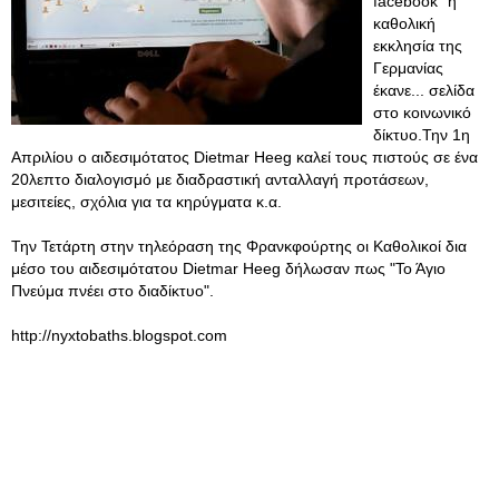
facebook" η
καθολική
εκκλησία της
Γερμανίας
έκανε... σελίδα
στο κοινωνικό
δίκτυο.Την 1η
Απριλίου ο αιδεσιμότατος Dietmar Heeg καλεί τους πιστούς σε ένα
20λεπτο διαλογισμό με διαδραστική ανταλλαγή προτάσεων,
μεσιτείες, σχόλια για τα κηρύγματα κ.α.
Την Τετάρτη στην τηλεόραση της Φρανκφούρτης οι Καθολικοί δια
μέσο του αιδεσιμότατου Dietmar Heeg δήλωσαν πως "Το Άγιο
Πνεύμα πνέει στο διαδίκτυο".
http://nyxtobaths.blogspot.com