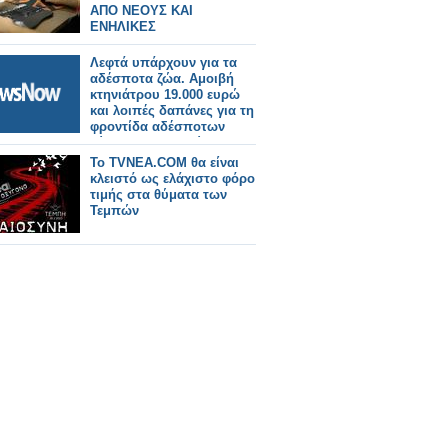
ΑΠΟ ΝΕΟΥΣ ΚΑΙ
ΕΝΗΛΙΚΕΣ
Λεφτά υπάρχουν για τα
αδέσποτα ζώα. Αμοιβή
κτηνιάτρου 19.000 ευρώ
και λοιπές δαπάνες για τη
φροντίδα αδέσποτων
ζώων 25.000 ευρώ.
Σύνολο 44.000 ευρώ.
Το TVNEA.COM θα είναι
Προκλητική
κλειστό ως ελάχιστο φόρο
κατασπατάληση του
τιμής στα θύματα των
δημοσίου χρήματος
Τεμπών