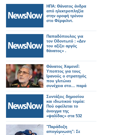
ΗΠΑ: Θάνατος άνδρα
από ηλεκτροπληξία
στην οροφή τρένου
στο Φέρφιλντ.
Παπαδόπουλος για
τον Οδοντωτό : «Δεν
του αξίζει αργός
θάνατος» .
Θάνατος Χαμενεΐ:
Υποπτος για τους
Ιρανούς ο στρατηγός
που γλιτώνει
συνέχεια στο… παρά
πέντε
Συντάξεις δημοσίου
και ιδιωτικού τομέα:
Πού οφείλεται το
άνοιγμα της
«ψαλίδας» στα 532
ευρώ - Τι δείχνουν οι
πληρωμές του
"Παράδοξη
Δεκεμβρίου
απογύμνωση": Σε