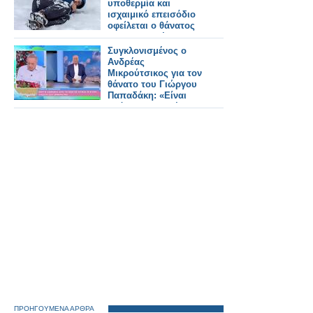
υποθερμία και
ισχαιμικό επεισόδιο
οφείλεται ο θάνατος
του Πυροσβέστη στο
Μπέλες
Συγκλονισμένος ο
Ανδρέας
Μικρούτσικος για τον
θάνατο του Γιώργου
Παπαδάκη: «Είναι
αδόκητος για μένα
αυτός ο θάνατος»
ΠΡΟΗΓΟΥΜΕΝΑ ΑΡΘΡΑ