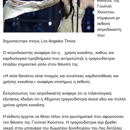
θάνατος της
Γουίτνεϊ
Χιούστον,
σύμφωνα με
έκθεση
ιατροδικαστή,
που
δημοσιεύτηκε στους Los Angeles Times.
Ο ιατροδικαστής αναφέρει ότι η... χρήση κοκαΐνης, καθώς και
καρδιολογικά προβλήματα που αντιμετώπιζε η τραγουδίστρια
έπαιξαν σημαντικό ρόλο στον θάνατό της.
«Η αιτία θανάτου είναι πνιγμός και συνέπειες καρδιοπάθειας και
χρήσης κοκαΐνης» αναφέρει επισήμως η έκθεση.
Εκπρόσωπος του ιατροδικαστή ανέφερε ότι οι τοξικολογικές
εξετάσεις έδειξαν ότι η 48χρονη τραγουδίστρια έκανε εδώ και πολλά
χρόνια χρήση κοκαΐνης.
Η έκθεση έρχεται να θέσει τέλος στα ερωτηματικά που αφορούσαν
τον θάνατο της Γουίτνεϊ Χιούστον. Η τραγουδίστρια είχε βρεθεί
νεκρή στην μπανιέρα του δωματίου ξενοδοχείου του Λος Άντζελες