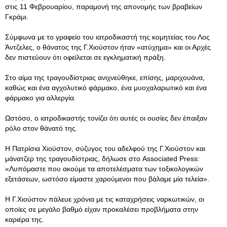
στις 11 Φεβρουαρίου, παραμονή της απονομής των βραβείων
Γκράμι.
Σύμφωνα με το γραφείο του ιατροδικαστή της κομητείας του Λος
Άντζελες, ο θάνατος της Γ.Χιούστον ήταν «ατύχημα» και οι Αρχές
δεν πιστεύουν ότι οφείλεται σε εγκληματική πράξη.
Στο αίμα της τραγουδίστριας ανιχνεύθηκε, επίσης, μαριχουάνα,
καθώς και ένα αγχολυτικό φάρμακο, ένα μυοχαλαρωτικό και ένα
φάρμακο για αλλεργία.
Ωστόσο, ο ιατροδικαστής τονίζει ότι αυτές οι ουσίες δεν έπαιξαν
ρόλο στον θάνατό της.
Η Πατρίσια Χιούστον, σύζυγος του αδελφού της Γ.Χιούστον και
μάνατζερ της τραγουδίστριας, δήλωσε στο Associated Press:
«Λυπόμαστε που ακούμε τα αποτελέσματα των τοξικολογικών
εξετάσεων, ωστόσο είμαστε χαρούμενοι που βάλαμε μία τελεία».
Η Γ.Χιούστον πάλευε χρόνια με τις καταχρήσεις ναρκωτικών, οι
οποίες σε μεγάλο βαθμό είχαν προκαλέσει προβλήματα στην
καριέρα της.