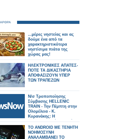
 ΑΡΘΡΑ
...μέρες νηστείας και ας
δούμε ένα από τα
χαρακτηριστικότερα
νηστίσιμα πιάτα της
χώρας μας!
ΗΛΕΚΤΡΟΝΙΚΕΣ ΑΠΑΤΕΣ-
ΠΟΤΕ ΤΑ ΔΙΚΑΣΤΗΡΙΑ
ΑΠΟΦΑΣΙΖΟΥΝ ΥΠΕΡ
ΤΩΝ ΤΡΑΠΕΖΩΝ
Ν/σ Τροποποίησης
Σύμβασης HELLENIC
TRAIN - Την Πέμπτη στην
Ολομέλεια - Κ.
Κυρανάκης: Η
αναδιαπραγμάτευση είναι
υπέρ του ελληνικού
TO ANDROID ΜΕ ΤΕΝΗΤΗ
δημοσίου και του
ΝΟΗΜΟΣΥΝΗ
σιδηροδρόμου.
ΑΝΑΛΑΜΒΑΝΕΙ ΤΟ