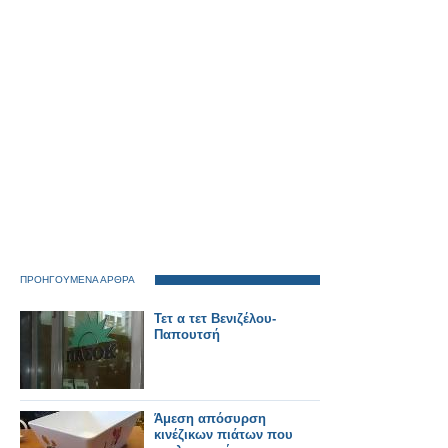
ΠΡΟΗΓΟΥΜΕΝΑ ΑΡΘΡΑ
Τετ α τετ Βενιζέλου-
Παπουτσή
Άμεση απόσυρση
κινέζικων πιάτων που