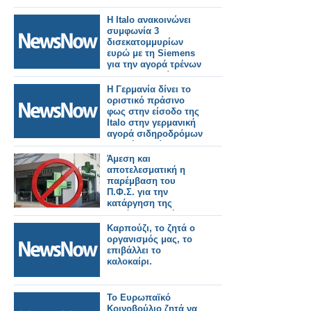
Η Italo ανακοινώνει
συμφωνία 3
δισεκατομμυρίων
ευρώ με τη Siemens
για την αγορά τρένων
για τη Γερμανία.
Η Γερμανία δίνει το
οριστικό πράσινο
φως στην είσοδο της
Italo στην γερμανική
αγορά σιδηροδρόμων
υψηλής ταχύτητας.
Άμεση και
αποτελεσματική η
παρέμβαση του
Π.Φ.Σ. για την
κατάργηση της
παράνομης χρήσης
του πράσινου
Καρπούζι, το ζητά ο
σταυρού από
οργανισμός μας, το
καταστήματα
επιβάλλει το
HONDOS CENTER
καλοκαίρι.
Το Ευρωπαϊκό
Κοινοβούλιο ζητά να