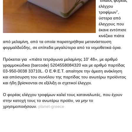
“ενιαίος φορέας
ελέγχου
τροφίμων”,
ύστερα από
έλεγχους που
έκανε εντόπισε
κινέζικα πιάτα
από μελαμίνη, από τα οποία παρατηρήθηκε μετανάστευση
φορμαλδεΰδης, σε επίπεδα μεγαλύτερα από τα νομοθετικά όρια.
Πρόκειται για «πιάτα τετράγωνα μελαμίνης 10' 48», με αριθμό
γραμμοκώδικα (barcode) 5204558084320 και με αριθμό παρτίδας
03-950-0038 33710L. Ο Ε.Φ.Ε.Τ. απαίτησε την άμεση ανάκληση
και απόσυρση του συνόλου της παρτίδας του ανωτέρω προϊόντος
και ήδη βρίσκονται σε εξέλιξη οι σχετικοί έλεγχοι.
Ο φορέας ελέγχου τροφίμων καλεί τους καταναλωτές, που έχουν
στην κατοχή τους το ανωτέρω προϊόν, να μην το
χρησιμοποιήσουν.
planet-greece