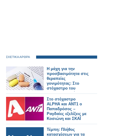
ΣΧΕΤΙΚΑ ΑΡΘΡΑ
Η μάχη για την
προσβασιμότητα στις
θεραπείες
γονιμότητας: Στο
στόχαστρο του
φαρμακευτικού
κόσμου οι πρακτικές
Στο στόχαστρο
της εταιρείας Merck
ALPHA και ΑΝΤ1 ο
Παπαδρόσος –
Ραγδαίες εξελίξεις με
Κοσιώνη και ΣΚΑΪ
Τέμπη: Πλήθος
κατασχέσεων για τα