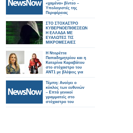
«χαμένα» βίντεο –
Υπολογιστές της
Περιφέρειας
Θεσσαλίας στο
στόχαστρο.
ΣΤΟ ΣΤΟΧΑΣΤΡΟ
ΚΥΒΕΡΝΟΕΠΙΘΕΣΕΩΝ
Η ΕΛΛΑΔΑ ΜΕ
ΕΥΑΛΩΤΕΣ ΤΙΣ
ΜΙΚΡΟΜΕΣΑΙΕΣ
ΕΠΙΧΕΙΡΗΣΕΙΣ
Η Ντορέττα
Παπαδημητρίου και η
Κατερίνα Καραβάτου
στο στόχαστρο του
ΑΝΤ1 με βλέψεις για
του χρόνου;
Τέμπη: Ανοίγει ο
κύκλος των ευθυνών
– Επτά γενικοί
γραμματείς στο
στόχαστρο του
ανακριτή