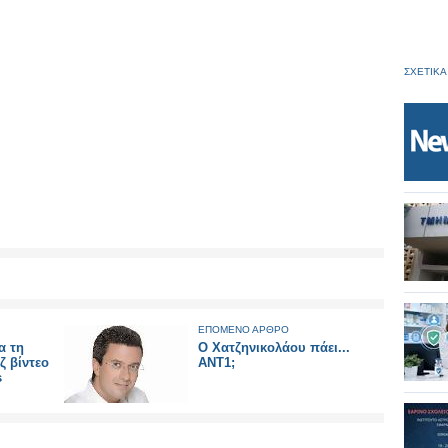
ΣΧΕΤΙΚΑ
ΕΠΟΜΕΝΟ ΑΡΘΡΟ
α τη
O Χατζηνικολάου πάει...
ζ βίντεο
ΑΝΤ1;
s