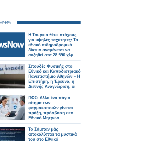
 ΑΡΘΡΑ
Η Τουρκία θέτει στόχους
για υψηλές ταχύτητες: Το
εθνικό σιδηροδρομικό
δίκτυο αναμένεται να
αυξηθεί στα 28.590 χλμ.
έως το 2053.
Σπουδές Φυσικής στο
Εθνικό και Καποδιστριακό
Πανεπιστήμιο Αθηνών – Η
Επιστήμη, η Έρευνα, η
Διεθνής Αναγνώριση, οι
Επαγγελματικές
Προοπτικές
ΠΦΣ: Άλλο ένα πάγιο
αίτημα των
φαρμακοποιών γίνεται
πράξη, πρόσβαση στο
Εθνικό Μητρώο
Εμβολιασμών Ενηλίκων
Το Σύμπαν μάς
αποκαλύπτει τα μυστικά
του στο Εθνικό