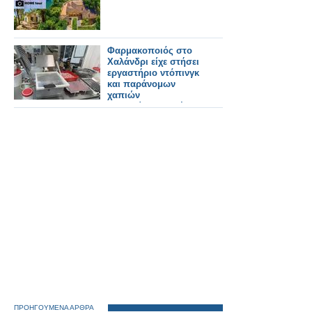
Φαρμακοποιός στο
Χαλάνδρι είχε στήσει
εργαστήριο ντόπινγκ
και παράνομων
χαπιών
αδυνατίσματος, έκανε
εξαγωγές σε 90 χώρες
με τζίρο 1 εκατ. ευρώ
ΠΡΟΗΓΟΥΜΕΝΑ ΑΡΘΡΑ