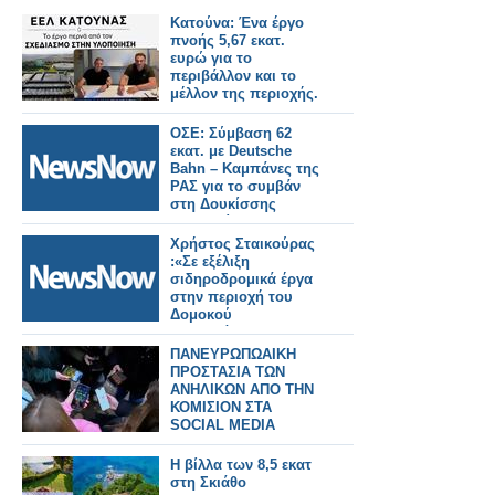
Κατούνα: Ένα έργο
πνοής 5,67 εκατ.
ευρώ για το
περιβάλλον και το
μέλλον της περιοχής.
ΟΣΕ: Σύμβαση 62
εκατ. με Deutsche
Bahn – Καμπάνες της
ΡΑΣ για το συμβάν
στη Δουκίσσης
Πλακεντίας.
Χρήστος Σταικούρας
:«Σε εξέλιξη
σιδηροδρομικά έργα
στην περιοχή του
Δομοκού
αποκατάστασης
Daniel 188 εκατ. ευρώ.
ΠΑΝΕΥΡΩΠΩΑΙΚΗ
ΠΡΟΣΤΑΣΙΑ ΤΩΝ
ΑΝΗΛΙΚΩΝ ΑΠΟ ΤΗΝ
ΚΟΜΙΣΙΟΝ ΣΤΑ
SOCIAL MEDIA
Η βίλλα των 8,5 εκατ
στη Σκιάθο